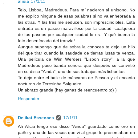
alicia
17/1/11
Tejo, Lisboa, Madredeus. Para mí nacieron al unísono. No
me explico ninguna de esas palabras si no va enhebrada a
las otras. Y las tres me seducen, son imprescindibles. Esta
entrada es un paseo maravilloso por la ciudad -cualquiera
de tus paseos por cualquier ciudad lo es-. Y qué buena la
foto desenfocada del tranvía!
Aunque supongo que de sobra la conoces te dejo un hilo
del que tirar cuando la saudade de tierras lusas te venza.
Una película de Wim Werders "Lisbon story", a la que
Madredeus puso banda sonora que después se convirtió
en su disco "Ainda", uno de sus trabajos más lisboetas.
Te dejo entre el baile de máscaras de Pessoa y el encanto
nocturno de Teresinha Salgueiro.
Un abrazo grande (hay ganas de reencuentro :o) )
Responder
Delikat Essences
17/1/11
Ah Alicia tengo ese disco "Ainda" guardado como oro en
paño y una de las veces que vi al grupo lo presentaban en