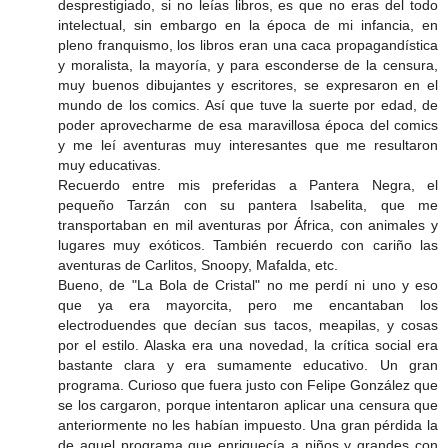
desprestigiado, si no leías libros, es que no eras del todo
intelectual, sin embargo en la época de mi infancia, en
pleno franquismo, los libros eran una caca propagandística
y moralista, la mayoría, y para esconderse de la censura,
muy buenos dibujantes y escritores, se expresaron en el
mundo de los comics. Así que tuve la suerte por edad, de
poder aprovecharme de esa maravillosa época del comics
y me leí aventuras muy interesantes que me resultaron
muy educativas.
Recuerdo entre mis preferidas a Pantera Negra, el
pequeño Tarzán con su pantera Isabelita, que me
transportaban en mil aventuras por África, con animales y
lugares muy exóticos. También recuerdo con cariño las
aventuras de Carlitos, Snoopy, Mafalda, etc.
Bueno, de "La Bola de Cristal" no me perdí ni uno y eso
que ya era mayorcita, pero me encantaban los
electroduendes que decían sus tacos, meapilas, y cosas
por el estilo. Alaska era una novedad, la crítica social era
bastante clara y era sumamente educativo. Un gran
programa. Curioso que fuera justo con Felipe González que
se los cargaron, porque intentaron aplicar una censura que
anteriormente no les habían impuesto. Una gran pérdida la
de aquel programa que enriquecía a niños y grandes con