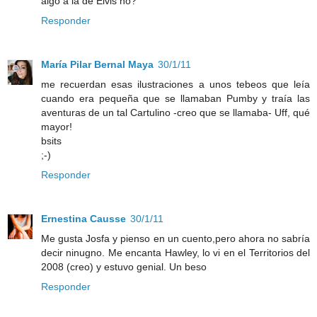
algo a la de Elvis no?
Responder
María Pilar Bernal Maya
30/1/11
me recuerdan esas ilustraciones a unos tebeos que leía
cuando era pequeña que se llamaban Pumby y traía las
aventuras de un tal Cartulino -creo que se llamaba- Uff, qué
mayor!
bsits
;-)
Responder
Ernestina Causse
30/1/11
Me gusta Josfa y pienso en un cuento,pero ahora no sabría
decir ninugno. Me encanta Hawley, lo vi en el Territorios del
2008 (creo) y estuvo genial. Un beso
Responder