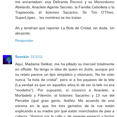
me encantaban: esa Deliranta Rococó y su Menordomo
Abelardo, Anacleto Agente Secreto, la Familia Cebolleta o la
Trapisonda, el botones Sacarino, Sir Tim O'Theo,
SuperLópez... los nombres se las traían.
Ah y tendrían que reponer La Bola de Cristal, sin duda. Un
abrazote,
Responder
Sorokin
31/1/11
Aquí, Madame Delikat, me ha pillado su merced totalmente
en offside. No tengo ni idea de quien es Josfa, aunque por
su relato parece un tipo simpático y visionario. No he visto
nunca "la bola de cristal", pero sí a los payasos de la tele
(La verdad es que en aquellos años lo de ver la tele no era
"modelno"). Por supuesto, sí conozco a Anacleto, a
Mortadelo y Filemón, al botones Sacarino y 13 rue del
Percebe (qué gran genio, Ibáñez. Me acuerdo de una
escena en la que los tres gemelos de la rue están
explicando a su madre por qué están manchados de pies a
cabeza: "íbamos por la calle y, de repente empezó a brotar