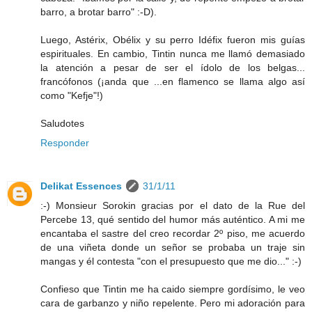
barro, a brotar barro" :-D).
Luego, Astérix, Obélix y su perro Idéfix fueron mis guías
espirituales. En cambio, Tintin nunca me llamó demasiado
la atención a pesar de ser el ídolo de los belgas...
francófonos (¡anda que ...en flamenco se llama algo así
como "Kefje"!)
Saludotes
Responder
Delikat Essences
31/1/11
:-) Monsieur Sorokin gracias por el dato de la Rue del
Percebe 13, qué sentido del humor más auténtico. A mi me
encantaba el sastre del creo recordar 2º piso, me acuerdo
de una viñeta donde un señor se probaba un traje sin
mangas y él contesta "con el presupuesto que me dio..." :-)
Confieso que Tintin me ha caido siempre gordísimo, le veo
cara de garbanzo y niño repelente. Pero mi adoración para