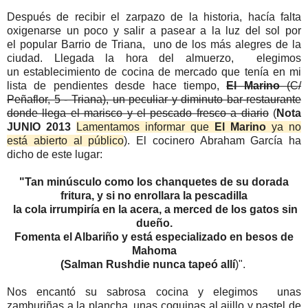
Después de recibir el zarpazo de la historia, hacía falta
oxigenarse un poco y salir a pasear a la luz del sol por
el popular Barrio de Triana, uno de los más alegres de la
ciudad. Llegada la hora del almuerzo, elegimos
un establecimiento de cocina de mercado que tenía en mi
lista de pendientes desde hace tiempo,
El Marino
(C/
Peñaflor, 5 - Triana), un peculiar y diminuto bar-restaurante
donde llega el marisco y el pescado fresco a diari
o
(
Nota
JUNIO 2013
Lamentamos informar que
El Marino
ya no
está abierto al público
). El cocinero Abraham García ha
dicho de este lugar:
"Tan minúsculo como los chanquetes de su dorada
fritura, y si no enrollara la pescadilla
la cola irrumpiría en la acera, a merced de los gatos sin
dueño.
Fomenta el Albariño y está especializado en besos de
Mahoma
(Salman Rushdie nunca tapeó allí
)".
Nos encantó su sabrosa cocina y elegimos unas
zamburiñas a la plancha, unas coquinas al ajillo y pastel de