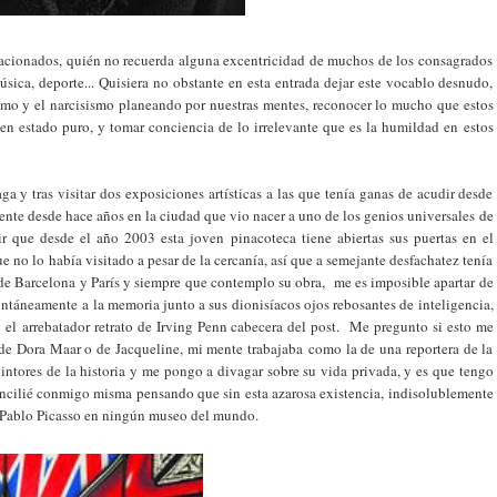
elacionados, quién no recuerda alguna excentricidad de muchos de los consagrados
 música, deporte... Quisiera no obstante en esta entrada dejar este vocablo desnudo,
oísmo y el narcisismo planeando por nuestras mentes, reconocer lo mucho que estos
s en estado puro, y tomar conciencia de lo irrelevante que es la humildad en estos
 y tras visitar dos exposiciones artísticas a las que tenía ganas de acudir desde
ente desde hace años en la ciudad que vio nacer a uno de los genios universales de
 que desde el año 2003 esta joven pinacoteca tiene abiertas sus puertas en el
 no lo había visitado a pesar de la cercanía, así que a semejante desfachatez tenía
l de Barcelona y París y siempre que contemplo su obra, me es imposible apartar de
ontáneamente a la memoria junto a sus dionisíacos ojos rebosantes de inteligencia,
 el arrebatador retrato de Irving Penn cabecera del post. Me pregunto si esto me
o de Dora Maar o de Jacqueline, mi mente trabajaba como la de una reportera de la
pintores de la historia y me pongo a divagar sobre su vida privada, y es que tengo
ncilié conmigo misma pensando que sin esta azarosa existencia, indisolublemente
e Pablo Picasso en ningún museo del mundo.