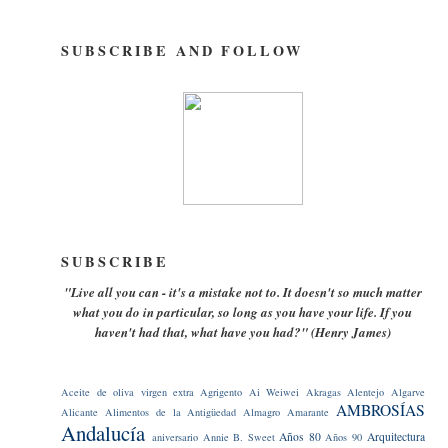
SUBSCRIBE AND FOLLOW
SUBSCRIBE
"Live all you can - it's a mistake not to. It doesn't so much matter
what you do in particular, so long as you have your life. If you
haven't had that, what have you had?" (Henry James)
Aceite de oliva virgen extra
Agrigento
Ai Weiwei
Akragas
Alentejo
Algarve
AMBROSÍAS
Alicante
Alimentos de la Antigüedad
Almagro
Amarante
Andalucía
Años 80
Arquitectura
aniversario
Annie B. Sweet
Años 90