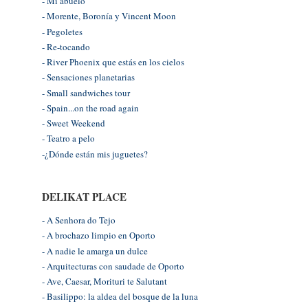
- Mi abuelo
- Morente, Boronía y Vincent Moon
- Pegoletes
- Re-tocando
- River Phoenix que estás en los cielos
- Sensaciones planetarias
- Small sandwiches tour
- Spain...on the road again
- Sweet Weekend
- Teatro a pelo
-¿Dónde están mis juguetes?
DELIKAT PLACE
- A Senhora do Tejo
- A brochazo limpio en Oporto
- A nadie le amarga un dulce
- Arquitecturas con saudade de Oporto
- Ave, Caesar, Morituri te Salutant
- Basilippo: la aldea del bosque de la luna