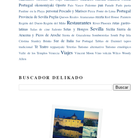
Portugal
okonomiyaki
Oporto
pan
Pais Vasco
Palermo
Parade
París
pasta
Portugal
personal
Pescado y Marisco
Pauline en la Playa
Pizza
Ponte do Lima
Provincia de Sevilla
Puglia
receta
Quesos
Reales Atarazanas
Red House Painters
Restaurantes
rutas gastro-
Región del Duero
Región del Miño
River Phoenix
Sevilla
latinas
Setas y Hongos
Sicilia
Sierra de
Salas de cine
Salento
Aracena y Picos de Aroche
Sierra de Grazalema
Sombrererías
South Pop Isla
Sur de Italia
Cristina
Stanley Brinks
Sur Portugal
Tablas de Daimiel
tapeo
Té
Teatro
tradicional
teppanyaki
Teterías
Turismo alternativo
Turismo etnológico
Viajes
Valle de los Templos
Venecia
Vincent Moon
Vino
volcán
Wilco
Woody
Allen
BUSCADOR DELIKADO