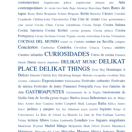
Arte
contemporánea
Arquitectura gótica
arquitectura romana
arte
contemporáneo
Bares de
bares
At swim two birds
Bajo Alentejo
Barcelona
tapas
Berlín
Cáceres
Basia Bulat
Benjamin Schoos
Bérgamo
Bruselas
Catedral
Cine
Cine de verano
CenaInedit
Chillida-Leku
Chocolaterías
Cine gastronómico
Cocina Italiana
cine social
Cocina China
Cocina colombiana
Cocina Etíope
Cocina Japonesa
Cocina Kosher
Cocina
cocina peruana
Cocina polaca
Portuguesa
Cocina Siciliana
Cocina Vegana
cocina venezolana
Cocina Vietnamita
COCINAS DEL MUNDO
comer en Sevilla
comer en Córdoba
compras
Conciertos
Córdoba
cuentos
Confiterías
Crevillent
Croacia
Cuenca
CURIOSIDADES
Cuentos infantiles
Curso de cocina
Damien
DELIKAT
DELIKAT MUSIC
Danza
Jurado
danzas populares
PLACE
DELIKAT THINGS
Dominique A
Dent May
Dulces
Eduardo Chillida
Eels
Efterklang
Enrique Morente
escapadas
escultura
Etna
Exposiciones
Festivales culturales
Festivales
eventos culturales
Extremadura
de música
Festivales de teatro
Flamenco
Fotografía
Galerías de
Franz Roh
GASTROAPUNTES
Arte
Gastronomía de
Gastronomía de la Puglia
Infusiones
Sicilia
Guía de Sevilla
gyoza
Huelva
Hopper
Humor
Isla de Miljet
Italia
Islas Azores
Islas Canarias
Isobel Campbell Mark Lanegan
Itálica
James
jardines y parques
Juguetes
Joyce
Jay Jay Johanson
joyas
joyería
Kings of
Convenience
La Bola de Cristal
La Mancha
La torre de Don Fadrique
Laetitia
libros
Londres
lugares singulares
lecturas
Velma
Lisboa
Lombardía
Low
Madrid
Málaga
Madeleine Peyroux
Malpartida
Mark Oliver Everett
Marrakech
Museos
Norte
Marruecos
Mercados
Música francesa
Mercado del Capo