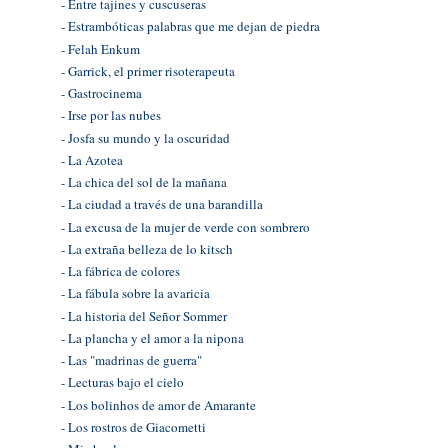
- Entre tajines y cuscuseras
- Estrambóticas palabras que me dejan de piedra
- Felah Enkum
- Garrick, el primer risoterapeuta
- Gastrocinema
- Irse por las nubes
- Josfa su mundo y la oscuridad
- La Azotea
- La chica del sol de la mañana
- La ciudad a través de una barandilla
- La excusa de la mujer de verde con sombrero
- La extraña belleza de lo kitsch
- La fábrica de colores
- La fábula sobre la avaricia
- La historia del Señor Sommer
- La plancha y el amor a la nipona
- Las "madrinas de guerra"
- Lecturas bajo el cielo
- Los bolinhos de amor de Amarante
- Los rostros de Giacometti