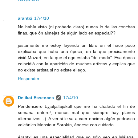
arantxi
17/4/10
No había visto (ni probado claro) nunca lo de las conchas
finas..que ón almejas de algún lado en especial??
justamente me estoy leyendo un libro en el hace poco
explicaba que hubo una época, en la que precisamente
vivió Mozart, en la que el ego estaba "de moda". Esa época
coincidió con la aparición de muchos artistas y explica que
no existe artista si no existe el ego.
Responder
Delikat Essences
17/4/10
Pendenciero Eyjafjallajökull que me ha chafado el fin de
semana entero!, menos mal que siempre hay planes
alternativos :-). A ver si le va a caer encima algún pedrusco
volcánico Monsieur Sorokín, ándese con cuidado.
Arantxi es una especialidad que yo sólo veo en Málaga,