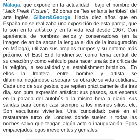
Málaga
, que expone en la actualidad, bajo el nombre de
“
Jack Freak Picture”,
62 obras de "les enfants terribles" del
arte inglés,
Gilbert&George
. Hacía diez años que en
España no se realizaba una exposición de esta pareja, que
lo son en lo artístico y en la vida real desde 1967. Con
apariencia de hombres serios y conservadores (en la
imagen de arriba sacan la lengua el día de la inauguración
en Málaga), utilizan sus propios cuerpos y su entorno más
próximo, el East End londinense, como tema central de
su creación y como vehículo para hacer una ácida crítica de
la religión, la sexualidad y el establishment británico. En
ellos la frontera entre hombre y artista se
difumina, negándose a separar su obra de su vida cotidiana.
Cada uno de sus gestos, que repiten prácticamente día tras
día, son pura expresión artística: sus paseos, sus esperas
en la parada del autobús a la misma hora a diario, sus
salidas para comer casi siempre a los mismos sitios, etc.
Son esculturas vivientes. Una curiosidad: cené en el
restaurante turco de Londres donde suelen ir todas las
noches salvo que tengan algún acto o inauguración. Egos
emparejados, egos irreverentes y geniales.