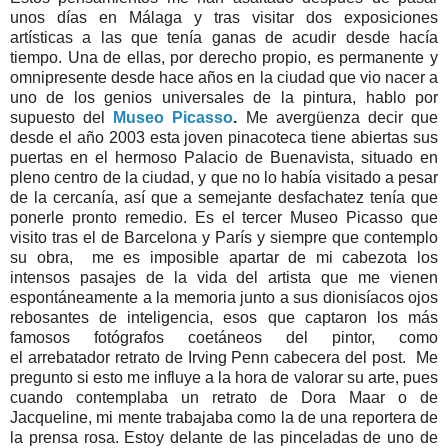
unos días en Málaga y tras visitar dos exposiciones
artísticas a las que tenía ganas de acudir desde hacía
tiempo. Una de ellas, por derecho propio, es permanente y
omnipresente desde hace años en la ciudad que vio nacer a
uno de los genios universales de la pintura, hablo por
supuesto del
Museo Picasso
.
Me avergüenza decir que
desde el año 2003 esta joven pinacoteca tiene abiertas sus
puertas en el hermoso Palacio de Buenavista, situado en
pleno centro de la ciudad, y que no lo había visitado a pesar
de la cercanía, así que a semejante desfachatez tenía que
ponerle pronto remedio. Es el tercer Museo Picasso que
visito tras el de Barcelona y París y siempre que contemplo
su obra, me es imposible apartar de mi cabezota los
intensos pasajes de la vida del artista que me vienen
espontáneamente a la memoria junto a sus dionisíacos ojos
rebosantes de inteligencia, esos que captaron los más
famosos fotógrafos coetáneos del pintor, como
el arrebatador retrato de Irving Penn cabecera del post. Me
pregunto si esto me influye a la hora de valorar su arte, pues
cuando contemplaba un retrato de Dora Maar o de
Jacqueline, mi mente trabajaba como la de una reportera de
la prensa rosa. Estoy delante de las pinceladas de uno de