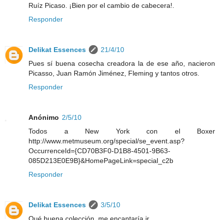
Ruíz Picaso. ¡Bien por el cambio de cabecera!.
Responder
Delikat Essences
21/4/10
Pues sí buena cosecha creadora la de ese año, nacieron
Picasso, Juan Ramón Jiménez, Fleming y tantos otros.
Responder
Anónimo
2/5/10
Todos a New York con el Boxer
http://www.metmuseum.org/special/se_event.asp?
OccurrenceId={CD70B3F0-D1B8-4501-9B63-
085D213E0E9B}&HomePageLink=special_c2b
Responder
Delikat Essences
3/5/10
Qué buena colección, me encantaría ir.