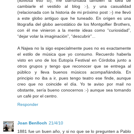
(lluviosa eso sí), me barruntaba también la idea de
cambiarle el vestido al blog :-), y una casualidad
(relacionada con la historia de mi próximo post :-) me llevó
a este globo antiguo que he tuneado. En origen es una
litografia del globo aerostático de los Montgolfier Brothers,
con él me vinieron a la mente ideas como “curiosidad”,
“dejar volar la imaginación”, “descubrir”...
A Najwa no la sigo especialmente pues no es exactamente
el estilo de música que yo consumo. Recuerdo haberla
visto en uno de los Eutopía Festival en Córdoba junto a
otros grupos y tengo que reconocer que se entrega al
público y lleva buenos músicos acompañándola. En
principio no iba a ir, pues tengo teatro ese finde, aunque
creo que no coincide el día. Yo te aviso por mail no
obstante, sería bueno conocernos :-) aunque sea tomando
un café por el centro.
Responder
Joan Benlloch
21/4/10
1881 fue un buen año, y si no que se lo pregunten a Pablo