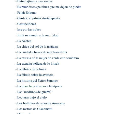
- Entre tajines y cuscuseras
- Estrambóticas palabras que me dejan de piedra
- Felah Enkum
- Garrick, el primer risoterapeuta
- Gastrocinema
- Irse por las nubes
- Josfa su mundo y la oscuridad
- La Azotea
- La chica del sol de la mañana
- La ciudad a través de una barandilla
- La excusa de la mujer de verde con sombrero
- La extraña belleza de lo kitsch
- La fábrica de colores
- La fábula sobre la avaricia
- La historia del Señor Sommer
- La plancha y el amor a la nipona
- Las "madrinas de guerra"
- Lecturas bajo el cielo
- Los bolinhos de amor de Amarante
- Los rostros de Giacometti