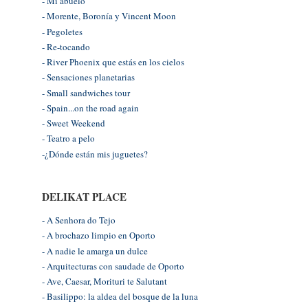
- Mi abuelo
- Morente, Boronía y Vincent Moon
- Pegoletes
- Re-tocando
- River Phoenix que estás en los cielos
- Sensaciones planetarias
- Small sandwiches tour
- Spain...on the road again
- Sweet Weekend
- Teatro a pelo
-¿Dónde están mis juguetes?
DELIKAT PLACE
- A Senhora do Tejo
- A brochazo limpio en Oporto
- A nadie le amarga un dulce
- Arquitecturas con saudade de Oporto
- Ave, Caesar, Morituri te Salutant
- Basilippo: la aldea del bosque de la luna