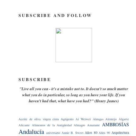
SUBSCRIBE AND FOLLOW
SUBSCRIBE
"Live all you can - it's a mistake not to. It doesn't so much matter
what you do in particular, so long as you have your life. If you
haven't had that, what have you had?" (Henry James)
Aceite de oliva virgen extra
Agrigento
Ai Weiwei
Akragas
Alentejo
Algarve
AMBROSÍAS
Alicante
Alimentos de la Antigüedad
Almagro
Amarante
Andalucía
Años 80
Arquitectura
aniversario
Annie B. Sweet
Años 90