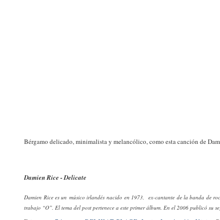
Bérgamo delicado, minimalista y melancólico, como esta canción de Dam
Damien Rice - Delicate
Damien Rice
es un músico irlandés nacido en 1973, ex-cantante de la banda de rock
trabajo “O”. El tema del post pertenece a este primer álbum. En el 2006 publicó su s