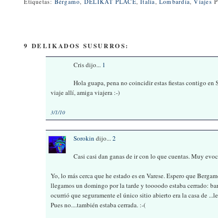
Etiquetas:
Bérgamo
,
DELIKAT PLACE
,
Italia
,
Lombardía
,
Viajes
P
9 DELIKADOS SUSURROS:
Cris dijo...
1
Hola guapa, pena no coincidir estas fiestas contigo 
viaje allí, amiga viajera :-)
3/1/10
Sorokin
dijo...
2
Casi casi dan ganas de ir con lo que cuentas. Muy evoc
Yo, lo más cerca que he estado es en Varese. Espero que Berga
llegamos un domingo por la tarde y toooodo estaba cerrado: bares, 
ocurrió que seguramente el único sitio abierto era la casa de ...
Pues no....también estaba cerrada. :-(