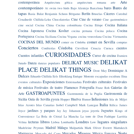
Arte
contemporánea
Arquitectura gótica
arquitectura romana
arte
contemporáneo
Bares de
bares
At swim two birds
Bajo Alentejo
Barcelona
tapas
Berlín
Cáceres
Basia Bulat
Benjamin Schoos
Bérgamo
Bruselas
Catedral
Cine
Cine de verano
CenaInedit
Chillida-Leku
Chocolaterías
Cine gastronómico
Cocina Italiana
cine social
Cocina China
Cocina colombiana
Cocina Etíope
Cocina Japonesa
Cocina Kosher
Cocina
cocina peruana
Cocina polaca
Portuguesa
Cocina Siciliana
Cocina Vegana
cocina venezolana
Cocina Vietnamita
COCINAS DEL MUNDO
comer en Sevilla
comer en Córdoba
compras
Conciertos
Córdoba
cuentos
Confiterías
Crevillent
Croacia
Cuenca
CURIOSIDADES
Cuentos infantiles
Curso de cocina
Damien
DELIKAT
DELIKAT MUSIC
Danza
Jurado
danzas populares
PLACE
DELIKAT THINGS
Dominique A
Dent May
Dulces
Eduardo Chillida
Eels
Efterklang
Enrique Morente
escapadas
escultura
Etna
Exposiciones
Festivales culturales
Festivales
eventos culturales
Extremadura
de música
Festivales de teatro
Flamenco
Fotografía
Galerías de
Franz Roh
GASTROAPUNTES
Arte
Gastronomía de
Gastronomía de la Puglia
Infusiones
Sicilia
Guía de Sevilla
gyoza
Huelva
Hopper
Humor
Isla de Miljet
Italia
Islas Azores
Islas Canarias
Isobel Campbell Mark Lanegan
Itálica
James
jardines y parques
Juguetes
Joyce
Jay Jay Johanson
joyas
joyería
Kings of
Convenience
La Bola de Cristal
La Mancha
La torre de Don Fadrique
Laetitia
libros
Londres
lugares singulares
lecturas
Velma
Lisboa
Lombardía
Low
Madrid
Málaga
Madeleine Peyroux
Malpartida
Mark Oliver Everett
Marrakech
Museos
Norte
Marruecos
Mercados
Música francesa
Mercado del Capo