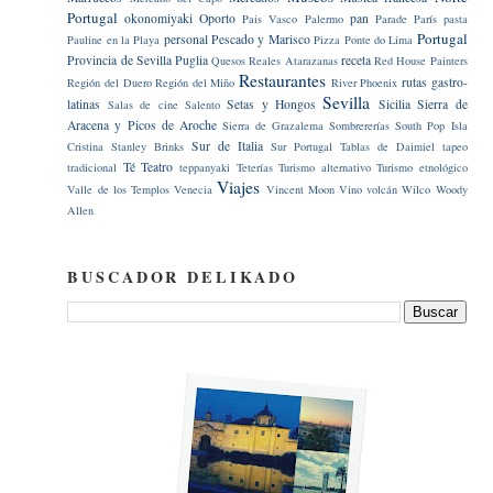
Portugal
okonomiyaki
Oporto
pan
Pais Vasco
Palermo
Parade
París
pasta
Portugal
personal
Pescado y Marisco
Pauline en la Playa
Pizza
Ponte do Lima
Provincia de Sevilla
Puglia
receta
Quesos
Reales Atarazanas
Red House Painters
Restaurantes
rutas gastro-
Región del Duero
Región del Miño
River Phoenix
Sevilla
latinas
Setas y Hongos
Sicilia
Sierra de
Salas de cine
Salento
Aracena y Picos de Aroche
Sierra de Grazalema
Sombrererías
South Pop Isla
Sur de Italia
Cristina
Stanley Brinks
Sur Portugal
Tablas de Daimiel
tapeo
Té
Teatro
tradicional
teppanyaki
Teterías
Turismo alternativo
Turismo etnológico
Viajes
Valle de los Templos
Venecia
Vincent Moon
Vino
volcán
Wilco
Woody
Allen
BUSCADOR DELIKADO