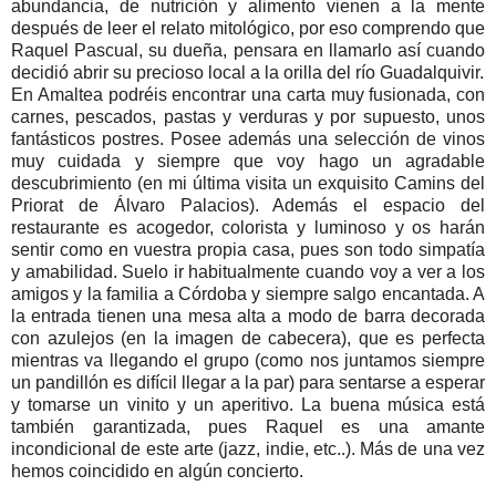
abundancia, de nutrición y alimento vienen a la mente
después de leer el relato mitológico, por eso comprendo que
Raquel Pascual, su dueña, pensara en llamarlo así cuando
decidió abrir su precioso local a la orilla del río Guadalquivir.
En Amaltea podréis encontrar una carta muy fusionada, con
carnes, pescados, pastas y verduras y por supuesto, unos
fantásticos postres. Posee además una selección de vinos
muy cuidada y siempre que voy hago un agradable
descubrimiento (en mi última visita un exquisito Camins del
Priorat de Álvaro Palacios). Además el espacio del
restaurante es acogedor, colorista y luminoso y os harán
sentir como en vuestra propia casa, pues son todo simpatía
y amabilidad. Suelo ir habitualmente cuando voy a ver a los
amigos y la familia a Córdoba y siempre salgo encantada. A
la entrada tienen una mesa alta a modo de barra decorada
con azulejos (en la imagen de cabecera), que es perfecta
mientras va llegando el grupo (como nos juntamos siempre
un pandillón es difícil llegar a la par) para sentarse a esperar
y tomarse un vinito y un aperitivo. La buena música está
también garantizada, pues Raquel es una amante
incondicional de este arte (jazz, indie, etc..). Más de una vez
hemos coincidido en algún concierto.