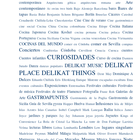
Arte
contemporánea
Arquitectura gótica
arquitectura romana
arte
contemporáneo
Bares de
bares
At swim two birds
Bajo Alentejo
Barcelona
tapas
Berlín
Cáceres
Basia Bulat
Benjamin Schoos
Bérgamo
Bruselas
Catedral
Cine
Cine de verano
CenaInedit
Chillida-Leku
Chocolaterías
Cine gastronómico
Cocina Italiana
cine social
Cocina China
Cocina colombiana
Cocina Etíope
Cocina Japonesa
Cocina Kosher
Cocina
cocina peruana
Cocina polaca
Portuguesa
Cocina Siciliana
Cocina Vegana
cocina venezolana
Cocina Vietnamita
COCINAS DEL MUNDO
comer en Sevilla
comer en Córdoba
compras
Conciertos
Córdoba
cuentos
Confiterías
Crevillent
Croacia
Cuenca
CURIOSIDADES
Cuentos infantiles
Curso de cocina
Damien
DELIKAT
DELIKAT MUSIC
Danza
Jurado
danzas populares
PLACE
DELIKAT THINGS
Dominique A
Dent May
Dulces
Eduardo Chillida
Eels
Efterklang
Enrique Morente
escapadas
escultura
Etna
Exposiciones
Festivales culturales
Festivales
eventos culturales
Extremadura
de música
Festivales de teatro
Flamenco
Fotografía
Galerías de
Franz Roh
GASTROAPUNTES
Arte
Gastronomía de
Gastronomía de la Puglia
Infusiones
Sicilia
Guía de Sevilla
gyoza
Huelva
Hopper
Humor
Isla de Miljet
Italia
Islas Azores
Islas Canarias
Isobel Campbell Mark Lanegan
Itálica
James
jardines y parques
Juguetes
Joyce
Jay Jay Johanson
joyas
joyería
Kings of
Convenience
La Bola de Cristal
La Mancha
La torre de Don Fadrique
Laetitia
libros
Londres
lugares singulares
lecturas
Velma
Lisboa
Lombardía
Low
Madrid
Málaga
Madeleine Peyroux
Malpartida
Mark Oliver Everett
Marrakech
Museos
Norte
Marruecos
Mercados
Música francesa
Mercado del Capo