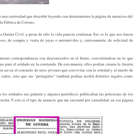
os una curiosidad que descubrí leyendo con detenimiento la página de anuncios del
a Fábrica de Colores.
a Guerra Civil, a pesar de ello la vida parecía continuar. Eso es lo que nos hacen
isos, de compra y venta de joyas o automóviles y, curiosamente, de solicitud de
tener correspondencia con desconocidos en el frente, convirtiéndose en lo que
o para el soldado en la contienda. De esta manera, ellos podían crearse la ilusión
ron así en el consuelo de unos jóvenes que convivían con la soledad y el miedo de
artas, sino que sus "protegidos" también podían recibir distintos regalos como
on los soldados era gratuita y algunos periódicos publicaban las peticiones de los
istolar. Y este es el tipo de anuncio que me encontré por casualidad, en esa página