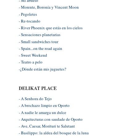
- Mi abuelo
- Morente, Boronía y Vincent Moon
- Pegoletes
- Re-tocando
- River Phoenix que estás en los cielos
- Sensaciones planetarias
- Small sandwiches tour
- Spain...on the road again
- Sweet Weekend
- Teatro a pelo
-¿Dónde están mis juguetes?
DELIKAT PLACE
- A Senhora do Tejo
- A brochazo limpio en Oporto
- A nadie le amarga un dulce
- Arquitecturas con saudade de Oporto
- Ave, Caesar, Morituri te Salutant
- Basilippo: la aldea del bosque de la luna