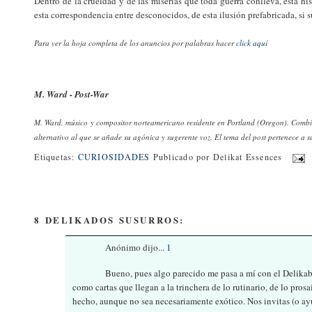
Dentro de la crueldad y de las miserias que toda guerra conlleva, esta h
esta correspondencia entre desconocidos, de esta ilusión prefabricada, si s
Para ver la hoja completa de los anuncios por palabras hacer
click aquí
M. Ward - Post-War
M. Ward, músico y compositor norteamericano residente en Portland (Oregon). Combina
alternativo al que se añade su agónica y sugerente voz. El tema del post pertenece 
Etiquetas:
CURIOSIDADES
Publicado por
Delikat Essences
8 DELIKADOS SUSURROS:
Anónimo dijo...
1
Bueno, pues algo parecido me pasa a mí con el Delikablo
como cartas que llegan a la trinchera de lo rutinario, de lo prosa
hecho, aunque no sea necesariamente exótico. Nos invitas (o ayud