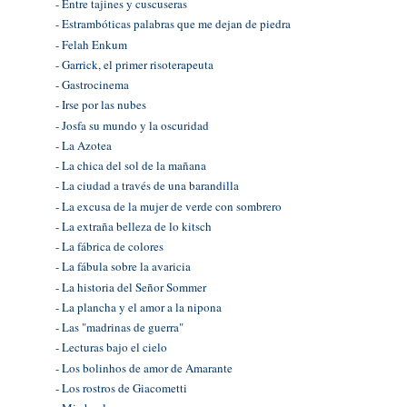
- Entre tajines y cuscuseras
- Estrambóticas palabras que me dejan de piedra
- Felah Enkum
- Garrick, el primer risoterapeuta
- Gastrocinema
- Irse por las nubes
- Josfa su mundo y la oscuridad
- La Azotea
- La chica del sol de la mañana
- La ciudad a través de una barandilla
- La excusa de la mujer de verde con sombrero
- La extraña belleza de lo kitsch
- La fábrica de colores
- La fábula sobre la avaricia
- La historia del Señor Sommer
- La plancha y el amor a la nipona
- Las "madrinas de guerra"
- Lecturas bajo el cielo
- Los bolinhos de amor de Amarante
- Los rostros de Giacometti