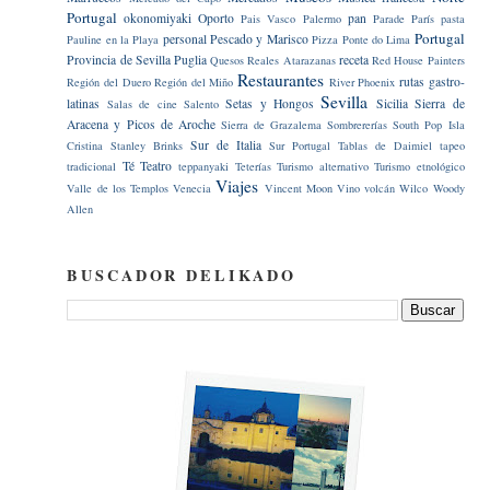
Portugal
okonomiyaki
Oporto
pan
Pais Vasco
Palermo
Parade
París
pasta
Portugal
personal
Pescado y Marisco
Pauline en la Playa
Pizza
Ponte do Lima
Provincia de Sevilla
Puglia
receta
Quesos
Reales Atarazanas
Red House Painters
Restaurantes
rutas gastro-
Región del Duero
Región del Miño
River Phoenix
Sevilla
latinas
Setas y Hongos
Sicilia
Sierra de
Salas de cine
Salento
Aracena y Picos de Aroche
Sierra de Grazalema
Sombrererías
South Pop Isla
Sur de Italia
Cristina
Stanley Brinks
Sur Portugal
Tablas de Daimiel
tapeo
Té
Teatro
tradicional
teppanyaki
Teterías
Turismo alternativo
Turismo etnológico
Viajes
Valle de los Templos
Venecia
Vincent Moon
Vino
volcán
Wilco
Woody
Allen
BUSCADOR DELIKADO