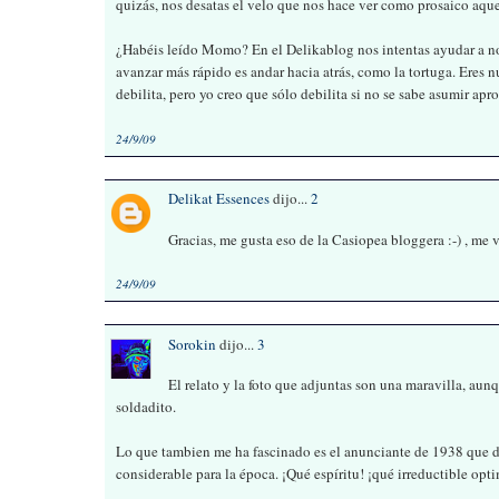
quizás, nos desatas el velo que nos hace ver como prosaico aquel
¿Habéis leído Momo? En el Delikablog nos intentas ayudar a no
avanzar más rápido es andar hacia atrás, como la tortuga. Eres n
debilita, pero yo creo que sólo debilita si no se sabe asumir ap
24/9/09
Delikat Essences
dijo...
2
Gracias, me gusta eso de la Casiopea bloggera :-) , me
24/9/09
Sorokin
dijo...
3
El relato y la foto que adjuntas son una maravilla, au
soldadito.
Lo que tambien me ha fascinado es el anunciante de 1938 que d
considerable para la época. ¡Qué espíritu! ¡qué irreductible opt