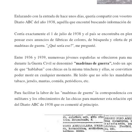
Enlazando con la entrada de hace unos días, quería compartir con vosotr
Diario ABC del año 1938, aquélla que encontré buscando información de l
Corría exactamente el 1 de julio de 1938 y el país se encontraba en plen
pensar esos anuncios de fábricas de colores, de búsqueda y oferta de p
madrinas de guerra. "¿Qué sería eso?", me pregunté.
Entre 1936 y 1939, numerosas jóvenes españolas se ofrecieron para man
"madrinas de guerra",
durante la Guerra Civil se denominó
todo un apoy
de que “hablaban” con chicas en la misma trinchera y ellas, se convirtie
poder morir en cualquier momento. He leído que no sólo les mandaban c
tabaco, jerséis, mantas, comida, periódicos, etc.
Para facilitar la labor de las "madrinas de guerra" la correspondencia c
militares y los ofrecimientos de las chicas para mantener esta relación ep
del Diario ABC de 1938 que os comenté al principio.