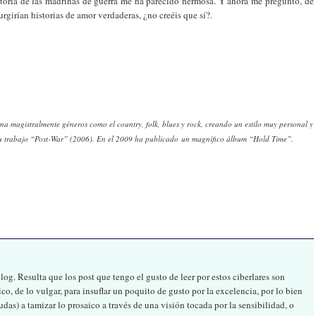
istoria de las madrinas de guerra me ha parecido hermosa. Y ahora me pregunto, de
urgirían historias de amor verdaderas, ¿no creéis que sí?.
 magistralmente géneros como el country, folk, blues y rock, creando un estilo muy personal y
a su trabajo “Post-War” (2006). En el 2009 ha publicado un magnífico álbum “Hold Time”.
g. Resulta que los post que tengo el gusto de leer por estos ciberlares son
ico, de lo vulgar, para insuflar un poquito de gusto por la excelencia, por lo bien
as) a tamizar lo prosaico a través de una visión tocada por la sensibilidad, o