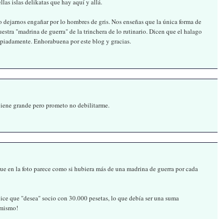
las islas delikatas que hay aquí y allá.
 dejarnos engañar por lo hombres de gris. Nos enseñas que la única forma de
uestra "madrina de guerra" de la trinchera de lo rutinario. Dicen que el halago
ropiadamente. Enhorabuena por este blog y gracias.
 viene grande pero prometo no debilitarme.
nque en la foto parece como si hubiera más de una madrina de guerra por cada
ice que "desea" socio con 30.000 pesetas, lo que debía ser una suma
imismo!