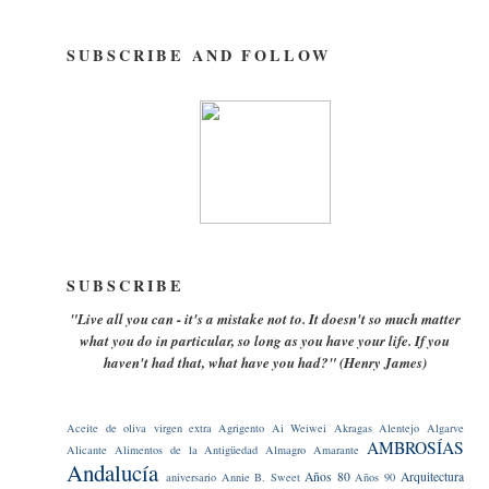
SUBSCRIBE AND FOLLOW
SUBSCRIBE
"Live all you can - it's a mistake not to. It doesn't so much matter
what you do in particular, so long as you have your life. If you
haven't had that, what have you had?" (Henry James)
Aceite de oliva virgen extra
Agrigento
Ai Weiwei
Akragas
Alentejo
Algarve
AMBROSÍAS
Alicante
Alimentos de la Antigüedad
Almagro
Amarante
Andalucía
Años 80
Arquitectura
aniversario
Annie B. Sweet
Años 90