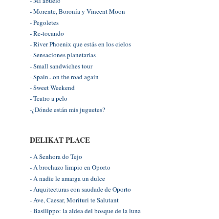
- Mi abuelo
- Morente, Boronía y Vincent Moon
- Pegoletes
- Re-tocando
- River Phoenix que estás en los cielos
- Sensaciones planetarias
- Small sandwiches tour
- Spain...on the road again
- Sweet Weekend
- Teatro a pelo
-¿Dónde están mis juguetes?
DELIKAT PLACE
- A Senhora do Tejo
- A brochazo limpio en Oporto
- A nadie le amarga un dulce
- Arquitecturas con saudade de Oporto
- Ave, Caesar, Morituri te Salutant
- Basilippo: la aldea del bosque de la luna