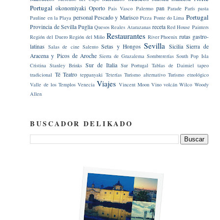
Portugal
okonomiyaki
Oporto
pan
Pais Vasco
Palermo
Parade
París
pasta
Portugal
personal
Pescado y Marisco
Pauline en la Playa
Pizza
Ponte do Lima
Provincia de Sevilla
Puglia
receta
Quesos
Reales Atarazanas
Red House Painters
Restaurantes
rutas gastro-
Región del Duero
Región del Miño
River Phoenix
Sevilla
latinas
Setas y Hongos
Sicilia
Sierra de
Salas de cine
Salento
Aracena y Picos de Aroche
Sierra de Grazalema
Sombrererías
South Pop Isla
Sur de Italia
Cristina
Stanley Brinks
Sur Portugal
Tablas de Daimiel
tapeo
Té
Teatro
tradicional
teppanyaki
Teterías
Turismo alternativo
Turismo etnológico
Viajes
Valle de los Templos
Venecia
Vincent Moon
Vino
volcán
Wilco
Woody
Allen
BUSCADOR DELIKADO