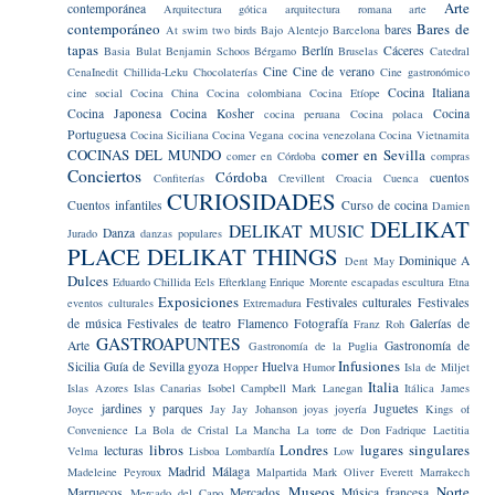
Arte
contemporánea
Arquitectura gótica
arquitectura romana
arte
contemporáneo
Bares de
bares
At swim two birds
Bajo Alentejo
Barcelona
tapas
Berlín
Cáceres
Basia Bulat
Benjamin Schoos
Bérgamo
Bruselas
Catedral
Cine
Cine de verano
CenaInedit
Chillida-Leku
Chocolaterías
Cine gastronómico
Cocina Italiana
cine social
Cocina China
Cocina colombiana
Cocina Etíope
Cocina Japonesa
Cocina Kosher
Cocina
cocina peruana
Cocina polaca
Portuguesa
Cocina Siciliana
Cocina Vegana
cocina venezolana
Cocina Vietnamita
COCINAS DEL MUNDO
comer en Sevilla
comer en Córdoba
compras
Conciertos
Córdoba
cuentos
Confiterías
Crevillent
Croacia
Cuenca
CURIOSIDADES
Cuentos infantiles
Curso de cocina
Damien
DELIKAT
DELIKAT MUSIC
Danza
Jurado
danzas populares
PLACE
DELIKAT THINGS
Dominique A
Dent May
Dulces
Eduardo Chillida
Eels
Efterklang
Enrique Morente
escapadas
escultura
Etna
Exposiciones
Festivales culturales
Festivales
eventos culturales
Extremadura
de música
Festivales de teatro
Flamenco
Fotografía
Galerías de
Franz Roh
GASTROAPUNTES
Arte
Gastronomía de
Gastronomía de la Puglia
Infusiones
Sicilia
Guía de Sevilla
gyoza
Huelva
Hopper
Humor
Isla de Miljet
Italia
Islas Azores
Islas Canarias
Isobel Campbell Mark Lanegan
Itálica
James
jardines y parques
Juguetes
Joyce
Jay Jay Johanson
joyas
joyería
Kings of
Convenience
La Bola de Cristal
La Mancha
La torre de Don Fadrique
Laetitia
libros
Londres
lugares singulares
lecturas
Velma
Lisboa
Lombardía
Low
Madrid
Málaga
Madeleine Peyroux
Malpartida
Mark Oliver Everett
Marrakech
Museos
Norte
Marruecos
Mercados
Música francesa
Mercado del Capo