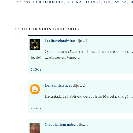
Etiquetas:
CURIOSIDADES
,
DELIKAT THINGS
,
Eels
,
lecturas
,
li
23 DELIKADOS SUSURROS:
foodtravelandwine
dijo...
1
Que interesante!!....no habia escuchado de este libro....
leerlo!!.......Abrazotes, Marcela
23/3/11
Delikat Essences
dijo...
2
Encantada de habértelo descubierto Marcela, si algún d
23/3/11
Claudia Hernández
dijo...
3