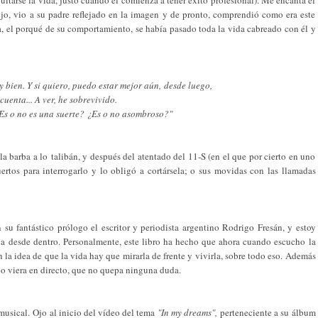
jo, vio a su padre reflejado en la imagen y de pronto, comprendió como era este
, el porqué de su comportamiento, se había pasado toda la vida cabreado con él y
oy bien. Y si quiero, puedo estar mejor aún,
desde luego,
cuenta... A ver, he sobrevivido.
¿Es o no es una suerte? ¿Es o no asombroso?"
 barba a lo talibán, y después del atentado del 11-S (en el que por cierto en uno
uertos para interrogarlo y lo obligó a cortársela; o sus movidas con las llamadas
su fantástico prólogo el escritor y periodista argentino Rodrigo Fresán, y estoy
ica desde dentro. Personalmente, este libro ha hecho que ahora cuando escucho la
la idea de que la vida hay que mirarla de frente y vivirla, sobre todo eso. Además
 lo viera en directo, que no quepa ninguna duda.
 musical. Ojo al inicio del vídeo del tema
"In my dreams",
perteneciente a su álbum