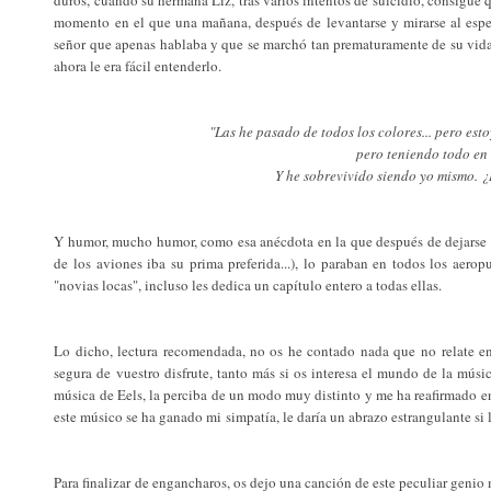
momento en el que una mañana, después de levantarse y mirarse al espe
señor que apenas hablaba y que se marchó tan prematuramente de su vida
ahora le era fácil entenderlo.
"Las he pasado de todos los colores... pero est
pero teniendo todo en 
Y he sobrevivido siendo yo mismo. 
Y humor, mucho humor, como esa anécdota en la que después de dejarse la
de los aviones iba su prima preferida...), lo paraban en todos los aerop
"novias locas", incluso les dedica un capítulo entero a todas ellas.
Lo dicho, lectura recomendada, no os he contado nada que no relate en 
segura de vuestro disfrute, tanto más si os interesa el mundo de la mús
música de Eels, la perciba de un modo muy distinto y me ha reafirmado en 
este músico se ha ganado mi simpatía, le daría un abrazo estrangulante si
Para finalizar de engancharos, os dejo una canción de este peculiar genio