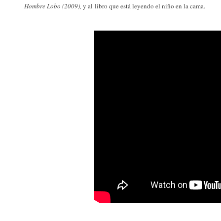
Hombre Lobo (2009),
y al
libro que está leyendo el niño en la cama.