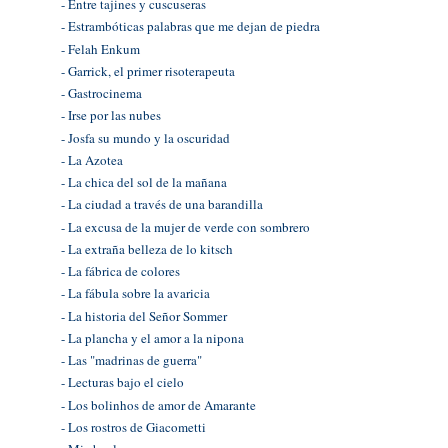
- Entre tajines y cuscuseras
- Estrambóticas palabras que me dejan de piedra
- Felah Enkum
- Garrick, el primer risoterapeuta
- Gastrocinema
- Irse por las nubes
- Josfa su mundo y la oscuridad
- La Azotea
- La chica del sol de la mañana
- La ciudad a través de una barandilla
- La excusa de la mujer de verde con sombrero
- La extraña belleza de lo kitsch
- La fábrica de colores
- La fábula sobre la avaricia
- La historia del Señor Sommer
- La plancha y el amor a la nipona
- Las "madrinas de guerra"
- Lecturas bajo el cielo
- Los bolinhos de amor de Amarante
- Los rostros de Giacometti