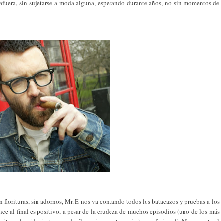
a afuera, sin sujetarse a moda alguna, esperando durante años, no sin momentos de
sin florituras, sin adornos, Mr. E nos va contando todos los batacazos y pruebas a los
ce al final es positivo, a pesar de la crudeza de muchos episodios (uno de los más
uitarse la vida, justo cuando él comienza a tener éxito profesional). Me encanta el