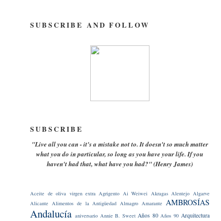
SUBSCRIBE AND FOLLOW
SUBSCRIBE
"Live all you can - it's a mistake not to. It doesn't so much matter
what you do in particular, so long as you have your life. If you
haven't had that, what have you had?" (Henry James)
Aceite de oliva virgen extra
Agrigento
Ai Weiwei
Akragas
Alentejo
Algarve
AMBROSÍAS
Alicante
Alimentos de la Antigüedad
Almagro
Amarante
Andalucía
Años 80
Arquitectura
aniversario
Annie B. Sweet
Años 90