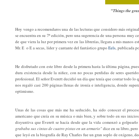
"
Things the gra
Hoy vengo a recomendaros una de las lecturas que considero más originales
se encuentra en su 7ª edición, pero una sugerencia de una persona muy cerc
de que viera la luz por primera vez en las librerías, llegara a mis manos e
Mr. E o E a secas, líder y cantante del fantástico grupo
Eels
, publicada po
He disfrutado con este libro desde la primera hasta la última página, pues 
dura existencia desde la niñez, con no pocas perdidas de seres querido
profesional. El señor Everett decidió un día que tenía que contar todo lo 
nos regaló casi 200 páginas llenas de ironía e inteligencia, donde supe
optimismo.
Unas de las cosas que más me ha seducido, ha sido conocer el proceso 
americano que creía en su música o más bien, y sobre todo en sus inicios,
disyuntiva que Everett se hacía desde que la vida comenzó a golpearl
grababa sus cintas de cuatro pistas en un armario"
dice en su libro, pero
que leyó en la biografía de Ray Charles fue un gran soplo de oxígeno, de