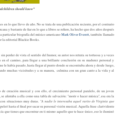
"
ndchildren should know
 en lo que llevo de año. No se trata de una publicación reciente, por el contrario
ana y bastante de fiar en lo que a libros se refiere, ha hecho que dos años después
sta particular biografía del músico americano
Mark Oliver Everett
, también llamado
r la editorial Blackie Books.
sin perder de vista el sentido del humor, su autor nos retrata su tortuosa y a veces
s en el camino, para llegar a una brillante conclusión en su madurez personal y
que le había pasado, hasta llegar al punto donde se encontraba ahora y desde luego,
rando muchas vicisitudes y a su manera, culmina con un gran canto a la vida y al
de creación musical y con ello, el crecimiento personal paralelo, de un joven
 se aferraba a ella como una tabla de salvación: "morir o hacer música", esa era la
o con situaciones muy duras.
"A nadie le interesaba aquel rarito de Virginia que
 peleó hasta el final por sacar su personal visión musical. Aquella frase clarividente
cía que tienes que encontrar en ti mismo aquello que te hace único, eso le iluminó