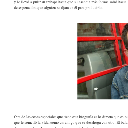
y le llevó a pulir su trabajo hasta que su esencia más íntima salió haci
desesperación, que alguien se fijara en él para producirlo.
Otra de las cosas especiales que tiene esta biografía es lo directa que es, 
que le sometió la vida, como un amigo que se desahoga con otro. El balan
duros, cuando su hermana Liz, tras varios intentos de suicidio, consigue q