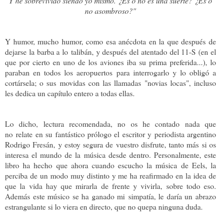
Y he sobrevivido siendo yo mismo. ¿Es o no es una suerte? ¿Es o
no asombroso?"
Y humor, mucho humor, como esa anécdota en la que después de
dejarse la barba a lo talibán, y después del atentado del 11-S (en el
que por cierto en uno de los aviones iba su prima preferida...), lo
paraban en todos los aeropuertos para interrogarlo y lo obligó a
cortársela; o sus movidas con las llamadas "novias locas", incluso
les dedica un capítulo entero a todas ellas.
Lo dicho, lectura recomendada, no os he contado nada que
no relate en su fantástico prólogo el escritor y periodista argentino
Rodrigo Fresán, y estoy segura de vuestro disfrute, tanto más si os
interesa el mundo de la música desde dentro. Personalmente, este
libro ha hecho que ahora cuando escucho la música de Eels, la
perciba de un modo muy distinto y me ha reafirmado en la idea de
que la vida hay que mirarla de frente y vivirla, sobre todo eso.
Además este músico se ha ganado mi simpatía, le daría un abrazo
estrangulante si lo viera en directo, que no quepa ninguna duda.