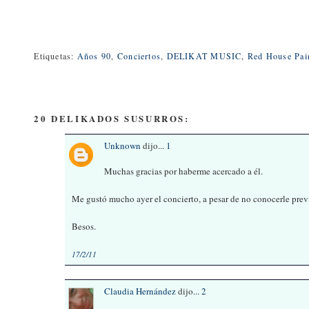
Etiquetas:
Años 90
,
Conciertos
,
DELIKAT MUSIC
,
Red House Pai
20 DELIKADOS SUSURROS:
Unknown
dijo...
1
Muchas gracias por haberme acercado a él.
Me gustó mucho ayer el concierto, a pesar de no conocerle prev
Besos.
17/2/11
Claudia Hernández
dijo...
2