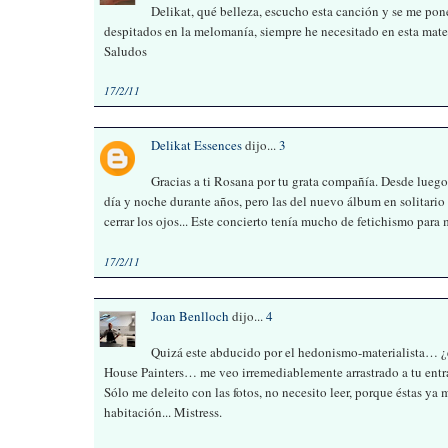
Delikat, qué belleza, escucho esta canción y se me pone
despitados en la melomanía, siempre he necesitado en esta mate
Saludos
17/2/11
Delikat Essences
dijo...
3
Gracias a ti Rosana por tu grata compañía. Desde luego
día y noche durante años, pero las del nuevo álbum en solitario 
cerrar los ojos... Este concierto tenía mucho de fetichismo para m
17/2/11
Joan Benlloch
dijo...
4
Quizá este abducido por el hedonismo-materialista… ¿e
House Painters… me veo irremediablemente arrastrado a tu entrad
Sólo me deleito con las fotos, no necesito leer, porque éstas ya
habitación... Mistress.