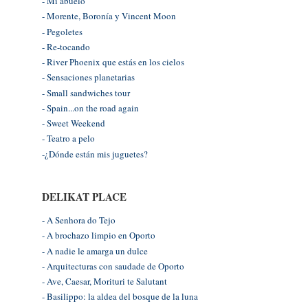
- Mi abuelo
- Morente, Boronía y Vincent Moon
- Pegoletes
- Re-tocando
- River Phoenix que estás en los cielos
- Sensaciones planetarias
- Small sandwiches tour
- Spain...on the road again
- Sweet Weekend
- Teatro a pelo
-¿Dónde están mis juguetes?
DELIKAT PLACE
- A Senhora do Tejo
- A brochazo limpio en Oporto
- A nadie le amarga un dulce
- Arquitecturas con saudade de Oporto
- Ave, Caesar, Morituri te Salutant
- Basilippo: la aldea del bosque de la luna