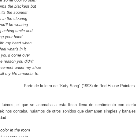
 some door to open
ems the blackest but
 it's the soonest
e in the clearing
you'll be wearing
g aching smile and
ng your hand
with my heart when
feel what's in it
t you'd come over
e reason you didn't
pavement under my shoe
 all my life amounts to.
Parte de la letra de "Katy Song" (1993) de Red House Painters
fuimos, el que se asomaba a esta lírica llena de sentimiento con cierta
lek nos contaba, huíamos de otros sonidos que clamaban simples y banales
edad.
 color in the room
shine seeping in