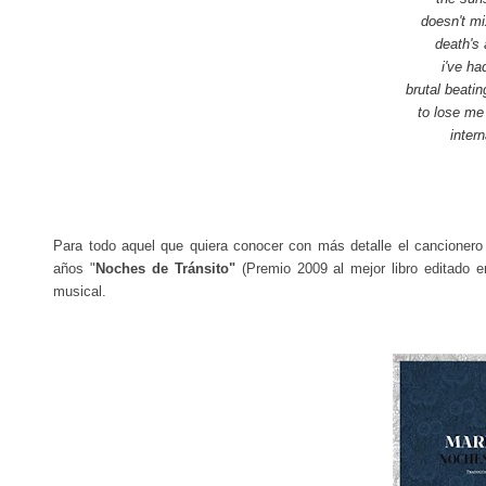
doesn't mi
death's 
i've ha
brutal beati
to lose me 
intern
Para todo aquel que quiera conocer con más detalle el cancionero
años "
Noches de Tránsito"
(Premio 2009 al mejor libro editado e
musical.