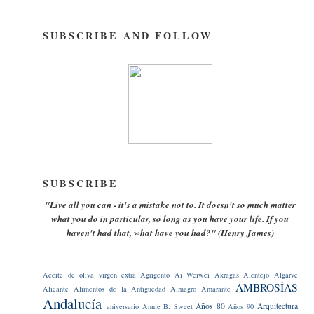
SUBSCRIBE AND FOLLOW
SUBSCRIBE
"Live all you can - it's a mistake not to. It doesn't so much matter
what you do in particular, so long as you have your life. If you
haven't had that, what have you had?" (Henry James)
Aceite de oliva virgen extra
Agrigento
Ai Weiwei
Akragas
Alentejo
Algarve
AMBROSÍAS
Alicante
Alimentos de la Antigüedad
Almagro
Amarante
Andalucía
Años 80
Arquitectura
aniversario
Annie B. Sweet
Años 90