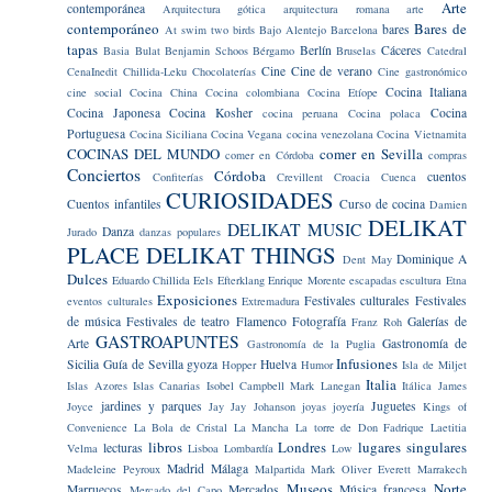
Arte
contemporánea
Arquitectura gótica
arquitectura romana
arte
contemporáneo
Bares de
bares
At swim two birds
Bajo Alentejo
Barcelona
tapas
Berlín
Cáceres
Basia Bulat
Benjamin Schoos
Bérgamo
Bruselas
Catedral
Cine
Cine de verano
CenaInedit
Chillida-Leku
Chocolaterías
Cine gastronómico
Cocina Italiana
cine social
Cocina China
Cocina colombiana
Cocina Etíope
Cocina Japonesa
Cocina Kosher
Cocina
cocina peruana
Cocina polaca
Portuguesa
Cocina Siciliana
Cocina Vegana
cocina venezolana
Cocina Vietnamita
COCINAS DEL MUNDO
comer en Sevilla
comer en Córdoba
compras
Conciertos
Córdoba
cuentos
Confiterías
Crevillent
Croacia
Cuenca
CURIOSIDADES
Cuentos infantiles
Curso de cocina
Damien
DELIKAT
DELIKAT MUSIC
Danza
Jurado
danzas populares
PLACE
DELIKAT THINGS
Dominique A
Dent May
Dulces
Eduardo Chillida
Eels
Efterklang
Enrique Morente
escapadas
escultura
Etna
Exposiciones
Festivales culturales
Festivales
eventos culturales
Extremadura
de música
Festivales de teatro
Flamenco
Fotografía
Galerías de
Franz Roh
GASTROAPUNTES
Arte
Gastronomía de
Gastronomía de la Puglia
Infusiones
Sicilia
Guía de Sevilla
gyoza
Huelva
Hopper
Humor
Isla de Miljet
Italia
Islas Azores
Islas Canarias
Isobel Campbell Mark Lanegan
Itálica
James
jardines y parques
Juguetes
Joyce
Jay Jay Johanson
joyas
joyería
Kings of
Convenience
La Bola de Cristal
La Mancha
La torre de Don Fadrique
Laetitia
libros
Londres
lugares singulares
lecturas
Velma
Lisboa
Lombardía
Low
Madrid
Málaga
Madeleine Peyroux
Malpartida
Mark Oliver Everett
Marrakech
Museos
Norte
Marruecos
Mercados
Música francesa
Mercado del Capo