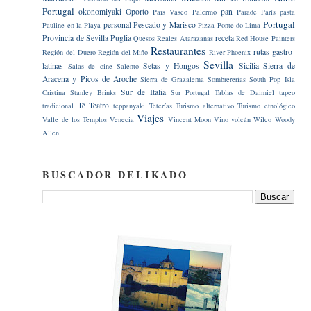
Portugal
okonomiyaki
Oporto
pan
Pais Vasco
Palermo
Parade
París
pasta
Portugal
personal
Pescado y Marisco
Pauline en la Playa
Pizza
Ponte do Lima
Provincia de Sevilla
Puglia
receta
Quesos
Reales Atarazanas
Red House Painters
Restaurantes
rutas gastro-
Región del Duero
Región del Miño
River Phoenix
Sevilla
latinas
Setas y Hongos
Sicilia
Sierra de
Salas de cine
Salento
Aracena y Picos de Aroche
Sierra de Grazalema
Sombrererías
South Pop Isla
Sur de Italia
Cristina
Stanley Brinks
Sur Portugal
Tablas de Daimiel
tapeo
Té
Teatro
tradicional
teppanyaki
Teterías
Turismo alternativo
Turismo etnológico
Viajes
Valle de los Templos
Venecia
Vincent Moon
Vino
volcán
Wilco
Woody
Allen
BUSCADOR DELIKADO