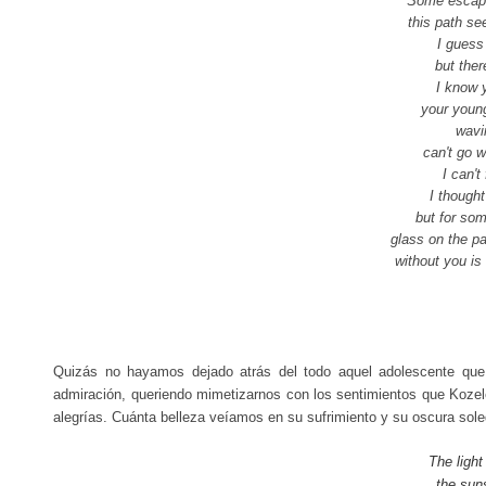
Some escape
this path se
I guess
but ther
I know 
your youn
wavi
can't go 
I can't 
I though
but for som
glass on the 
without you is
Quizás no
hayamos dejado atrás del todo aquel adolescente que 
admiración, queriendo mimetizarnos con los sentimientos que Koze
alegrías. Cuánta belleza veíamos en su sufrimiento y su oscura sol
The light
the sun