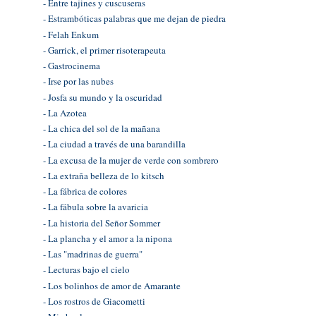
- Entre tajines y cuscuseras
- Estrambóticas palabras que me dejan de piedra
- Felah Enkum
- Garrick, el primer risoterapeuta
- Gastrocinema
- Irse por las nubes
- Josfa su mundo y la oscuridad
- La Azotea
- La chica del sol de la mañana
- La ciudad a través de una barandilla
- La excusa de la mujer de verde con sombrero
- La extraña belleza de lo kitsch
- La fábrica de colores
- La fábula sobre la avaricia
- La historia del Señor Sommer
- La plancha y el amor a la nipona
- Las "madrinas de guerra"
- Lecturas bajo el cielo
- Los bolinhos de amor de Amarante
- Los rostros de Giacometti