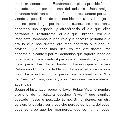
me lo presentaron así. Estábamos en plena prohibición del
pescado crudo por el tema del anisakis. Unos amigos
peruanos hablaron con el dueño de un restaurante peruano
viendo la posibilidad de que nos hicieran uno y les dijeron
que no, pero luego, por la puerta trasera, se prestaron a
hacernos uno especial y ofrecérnoslo el día que ellos
cerraban el restaurante, el día que libraban. Así que
imagínate, tomamos la inca kola y la cerveza peruana que
era lo que nos dijeron era más acertado y bueno, el
ceviche. Qué cosa más rica, yo me entusiasmé, me
encanta el picante y por mil demonios que aquella leche de
tigre picaba, me encantó. A partir de ahí investigué y bueno,
fíjate que en Perú tienen hasta un Decreto que lo declara
Patrimonio Cultural de la Nación. Tal es el alcance de este
plato. Tiene incluso un día que se celebra anualmente: “Día
del Seviche” , así, con S y con V es como se escribe en
aquel país.
Según el historiador peruano Javier Pulgar Vidal, el nombre
proviene de la palabra quechua "siwichi" que significa
pescado fresco o pescado tierno. Sin embargo, en otra
versión, la palabra sería cebiche porque derivaría del cebo,
pues se cree que los marineros, que comían el cebo,