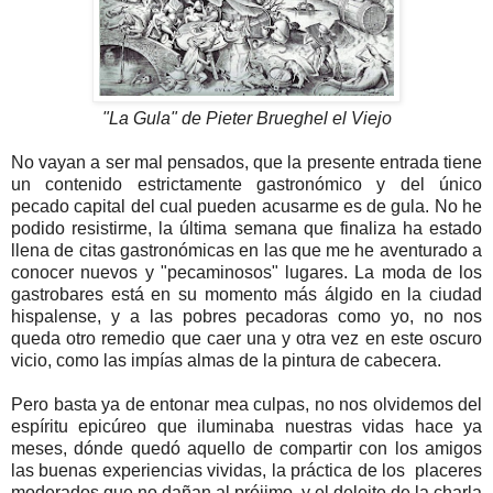
"La Gula" de Pieter Brueghel el Viejo
N
o vayan a ser mal pensados, que la presente entrada tiene
un contenido estrictamente gastronómico y del único
pecado capital del cual pueden acusarme es de gula. No he
podido resistirme, la última semana que finaliza ha estado
llena de citas gastronómicas en las que me he aventurado a
conocer nuevos y "pecaminosos" lugares. La moda de los
gastrobares está en su momento más álgido en la ciudad
hispalense, y a las pobres pecadoras como yo, no nos
queda otro remedio que caer una y otra vez en este oscuro
vicio, como las impías almas de la pintura de cabecera.
Pero basta ya de entonar mea culpas, no nos olvidemos del
espíritu epicúreo que iluminaba nuestras vidas hace ya
meses, dónde quedó aquello de compartir con los amigos
las buenas experiencias vividas, la práctica de los placeres
moderados que no dañan al prójimo, y el deleite de la charla