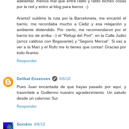
adelantar, menos mal que entre ratito y ratito bicheo cosas
por la red y entro al blog para leeros :-)
Arantxi! sublime la ruta por la Barceloneta, me encantó el
barrio, me recordaba mucho a Cádiz y esa relajación y
ambiente distendido. Por cierto, me recomendaron por el
barrio los de arriba :-) el "Refugi del Port", en la Calle Judici
(arroz caldoso con Bogavante) y "Segons Mercat". Si vas a
ver a la Mari y el Rufo me lo tienes que contar! Gracias por
todo Arantxi.
Responder
Delikat Essences
3/6/10
Pues Juan encantada de que hayas pasado por aquí, y
trasmítele a Guillermo nuestro agradecimiento. Un saludo
desde un caluroso Sur.
Responder
Sorokin
4/6/10