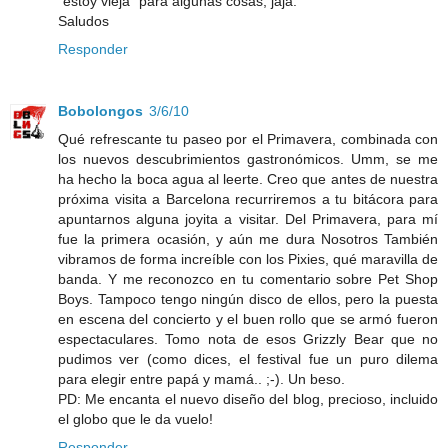
"estoy vieja" para algunas cosas, jaja.
Saludos
Responder
Bobolongos
3/6/10
Qué refrescante tu paseo por el Primavera, combinada con
los nuevos descubrimientos gastronómicos. Umm, se me
ha hecho la boca agua al leerte. Creo que antes de nuestra
próxima visita a Barcelona recurriremos a tu bitácora para
apuntarnos alguna joyita a visitar. Del Primavera, para mí
fue la primera ocasión, y aún me dura Nosotros También
vibramos de forma increíble con los Pixies, qué maravilla de
banda. Y me reconozco en tu comentario sobre Pet Shop
Boys. Tampoco tengo ningún disco de ellos, pero la puesta
en escena del concierto y el buen rollo que se armó fueron
espectaculares. Tomo nota de esos Grizzly Bear que no
pudimos ver (como dices, el festival fue un puro dilema
para elegir entre papá y mamá.. ;-). Un beso.
PD: Me encanta el nuevo diseño del blog, precioso, incluido
el globo que le da vuelo!
Responder