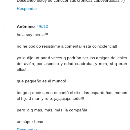
Deseando estoy de conocer sus crónicas caboverdosas :-)
Responder
Anónimo
4/6/10
hola soy mireia!!!
no he podido resistirme a comentar esta coincidencia!!
yo lo dije un par d veces q podrían ser los amigos del chico
del avión, por aspecto y edad cuadraba, y mira, sí q eran
ellos!
que pequeño es el mundo!
tengo q decir q nos encantó el sitio, las espardeñas, menos
el hijo d mari y rufo, jajajajaja, todo!!!
pero lo q más, más, más, la compañía!!
un súper beso
Responder