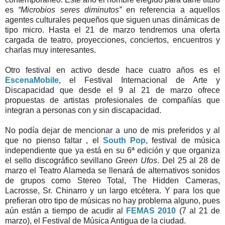
es
“Microbios seres diminutos”
en referencia a aquellos
agentes culturales pequeños que siguen unas dinámicas de
tipo micro. Hasta el 21 de marzo tendremos una oferta
cargada de teatro, proyecciones, conciertos, encuentros y
charlas muy interesantes.
Otro festival en activo desde hace cuatro años es el
EscenaMobile
, el Festival Internacional de Arte y
Discapacidad que desde el 9 al 21 de marzo ofrece
propuestas de artistas profesionales de compañías que
integran a personas con y sin discapacidad.
No podía dejar de mencionar a uno de mis preferidos y al
que no pienso faltar , el
South Pop
, festival de música
independiente que ya está en su 6ª edición y que organiza
el sello discográfico sevillano
Green Ufos
. Del 25 al 28 de
marzo el Teatro Alameda se llenará de alternativos sonidos
de grupos como Stereo Total, The Hidden Cameras,
Lacrosse, Sr. Chinarro y un largo etcétera. Y para los que
prefieran otro tipo de músicas no hay problema alguno, pues
aún están a tiempo de acudir al
FEMAS 2010
(7 al 21 de
marzo), el Festival de Música Antigua de la ciudad.