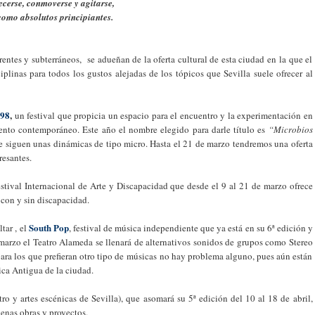
cerse, conmoverse y agitarse,
o como absolutos principiantes.
rentes y subterráneos, se adueñan de la oferta cultural de esta ciudad en la que el
plinas para todos los gustos alejadas de los tópicos que Sevilla suele ofrecer al
98
,
un festival que propicia un espacio para el encuentro y la experimentación en
ento contemporáneo. Este año el nombre elegido para darle título es
“Microbios
e siguen unas dinámicas de tipo micro. Hasta el 21 de marzo tendremos una oferta
resantes.
Festival Internacional de Arte y Discapacidad que desde el 9 al 21 de marzo ofrece
 con y sin discapacidad.
South Pop
tar , el
, festival de música independiente que ya está en su 6ª edición y
 marzo el Teatro Alameda se llenará de alternativos sonidos de grupos como Stereo
para los que prefieran otro tipo de músicas no hay problema alguno, pues aún están
ica Antigua de la ciudad.
ro y artes escénicas de Sevilla), que asomará su 5ª edición del 10 al 18 de abril,
uenas obras y proyectos.