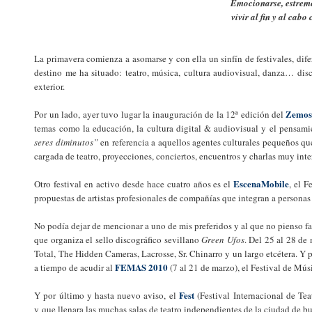
Emocionarse, estreme
vivir al fin y al cab
La primavera comienza a asomarse y con ella un sinfín de festivales, dife
destino me ha situado: teatro, música, cultura audiovisual, danza… disci
exterior.
Zemos
Por un lado, ayer tuvo lugar la inauguración de la 12ª edición del
temas como la educación, la cultura digital & audiovisual y el pensami
seres diminutos”
en referencia a aquellos agentes culturales pequeños qu
cargada de teatro, proyecciones, conciertos, encuentros y charlas muy inte
EscenaMobile
Otro festival en activo desde hace cuatro años es el
, el 
propuestas de artistas profesionales de compañías que integran a personas
No podía dejar de mencionar a uno de mis preferidos y al que no pienso fal
que organiza el sello discográfico sevillano
Green Ufos
. Del 25 al 28 de
Total, The Hidden Cameras, Lacrosse, Sr. Chinarro y un largo etcétera. Y 
FEMAS 2010
a tiempo de acudir al
(7 al 21 de marzo), el Festival de Mús
Fest
Y por último y hasta nuevo aviso, el
(Festival Internacional de Teat
y que llenara las muchas salas de teatro independientes de la ciudad de b