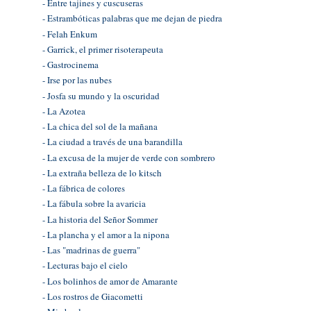
- Entre tajines y cuscuseras
- Estrambóticas palabras que me dejan de piedra
- Felah Enkum
- Garrick, el primer risoterapeuta
- Gastrocinema
- Irse por las nubes
- Josfa su mundo y la oscuridad
- La Azotea
- La chica del sol de la mañana
- La ciudad a través de una barandilla
- La excusa de la mujer de verde con sombrero
- La extraña belleza de lo kitsch
- La fábrica de colores
- La fábula sobre la avaricia
- La historia del Señor Sommer
- La plancha y el amor a la nipona
- Las "madrinas de guerra"
- Lecturas bajo el cielo
- Los bolinhos de amor de Amarante
- Los rostros de Giacometti