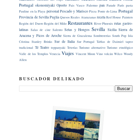
Portugal
okonomiyaki
Oporto
pan
Pais Vasco
Palermo
Parade
París
pasta
Portugal
personal
Pescado y Marisco
Pauline en la Playa
Pizza
Ponte do Lima
Provincia de Sevilla
Puglia
receta
Quesos
Reales Atarazanas
Red House Painters
Restaurantes
rutas gastro-
Región del Duero
Región del Miño
River Phoenix
Sevilla
latinas
Setas y Hongos
Sicilia
Sierra de
Salas de cine
Salento
Aracena y Picos de Aroche
Sierra de Grazalema
Sombrererías
South Pop Isla
Sur de Italia
Cristina
Stanley Brinks
Sur Portugal
Tablas de Daimiel
tapeo
Té
Teatro
tradicional
teppanyaki
Teterías
Turismo alternativo
Turismo etnológico
Viajes
Valle de los Templos
Venecia
Vincent Moon
Vino
volcán
Wilco
Woody
Allen
BUSCADOR DELIKADO