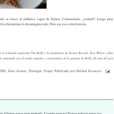
odo se cuece al sulfúrico vapor de Furnas. Contundente. ¿verdad?. Luego para
ctiva bromelina lo desintegran todo. Pero esa ya es otra historia.
el aclamado guitarrista Vini Reilly y los fundadores de Factory Records, Tony Wilson y Alan
re sustentado por el sonido singular y característico de la guitarra de Reilly. El tema del post
NDO
,
Islas Azores
,
Portugal
,
Viajes
Publicado por
Delikat Essences
me faltaron ganas para probarlo. Cuando pasé por Furnas todavía tenía que