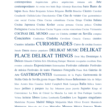
Arte
contemporánea
Arquitectura gótica
arquitectura romana
arte
contemporáneo
Bares de
bares
At swim two birds
Bajo Alentejo
Barcelona
tapas
Berlín
Cáceres
Basia Bulat
Benjamin Schoos
Bérgamo
Bruselas
Catedral
Cine
Cine de verano
CenaInedit
Chillida-Leku
Chocolaterías
Cine gastronómico
Cocina Italiana
cine social
Cocina China
Cocina colombiana
Cocina Etíope
Cocina Japonesa
Cocina Kosher
Cocina
cocina peruana
Cocina polaca
Portuguesa
Cocina Siciliana
Cocina Vegana
cocina venezolana
Cocina Vietnamita
COCINAS DEL MUNDO
comer en Sevilla
comer en Córdoba
compras
Conciertos
Córdoba
cuentos
Confiterías
Crevillent
Croacia
Cuenca
CURIOSIDADES
Cuentos infantiles
Curso de cocina
Damien
DELIKAT
DELIKAT MUSIC
Danza
Jurado
danzas populares
PLACE
DELIKAT THINGS
Dominique A
Dent May
Dulces
Eduardo Chillida
Eels
Efterklang
Enrique Morente
escapadas
escultura
Etna
Exposiciones
Festivales culturales
Festivales
eventos culturales
Extremadura
de música
Festivales de teatro
Flamenco
Fotografía
Galerías de
Franz Roh
GASTROAPUNTES
Arte
Gastronomía de
Gastronomía de la Puglia
Infusiones
Sicilia
Guía de Sevilla
gyoza
Huelva
Hopper
Humor
Isla de Miljet
Italia
Islas Azores
Islas Canarias
Isobel Campbell Mark Lanegan
Itálica
James
jardines y parques
Juguetes
Joyce
Jay Jay Johanson
joyas
joyería
Kings of
Convenience
La Bola de Cristal
La Mancha
La torre de Don Fadrique
Laetitia
libros
Londres
lugares singulares
lecturas
Velma
Lisboa
Lombardía
Low
Madrid
Málaga
Madeleine Peyroux
Malpartida
Mark Oliver Everett
Marrakech
Museos
Norte
Marruecos
Mercados
Música francesa
Mercado del Capo