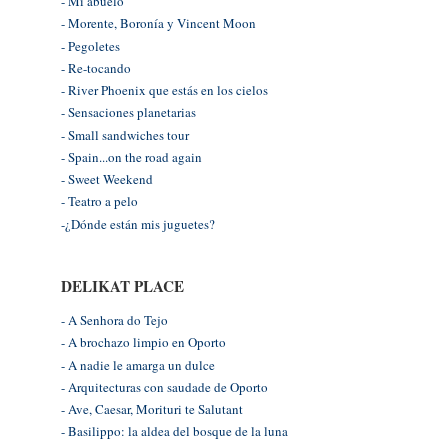
- Mi abuelo
- Morente, Boronía y Vincent Moon
- Pegoletes
- Re-tocando
- River Phoenix que estás en los cielos
- Sensaciones planetarias
- Small sandwiches tour
- Spain...on the road again
- Sweet Weekend
- Teatro a pelo
-¿Dónde están mis juguetes?
DELIKAT PLACE
- A Senhora do Tejo
- A brochazo limpio en Oporto
- A nadie le amarga un dulce
- Arquitecturas con saudade de Oporto
- Ave, Caesar, Morituri te Salutant
- Basilippo: la aldea del bosque de la luna