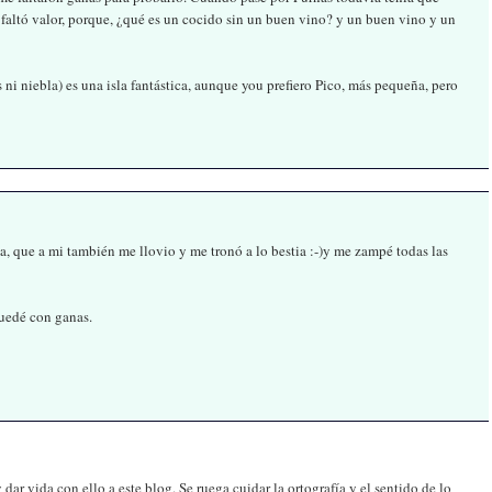
me faltó valor, porque, ¿qué es un cocido sin un buen vino? y un buen vino y un
s ni niebla) es una isla fantástica, aunque you prefiero Pico, más pequeña, pero
la, que a mi también me llovio y me tronó a lo bestia :-)y me zampé todas las
quedé con ganas.
ar vida con ello a este blog. Se ruega cuidar la ortografía y el sentido de lo