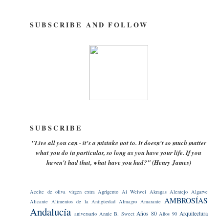
SUBSCRIBE AND FOLLOW
SUBSCRIBE
"Live all you can - it's a mistake not to. It doesn't so much matter
what you do in particular, so long as you have your life. If you
haven't had that, what have you had?" (Henry James)
Aceite de oliva virgen extra
Agrigento
Ai Weiwei
Akragas
Alentejo
Algarve
AMBROSÍAS
Alicante
Alimentos de la Antigüedad
Almagro
Amarante
Andalucía
Años 80
Arquitectura
aniversario
Annie B. Sweet
Años 90