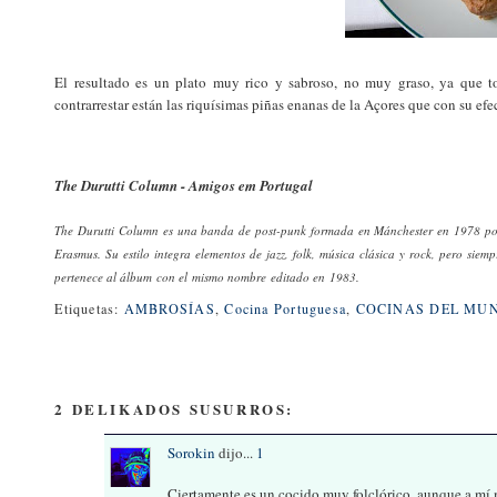
El resultado es un plato muy rico y sabroso, no muy graso, ya que t
contrarrestar están las riquísimas piñas enanas de la Açores que con su efe
The Durutti Column - Amigos em Portugal
The Durutti Column
es una banda de post-punk formada en Mánchester en 1978 por 
Erasmus. Su estilo integra elementos de jazz, folk, música clásica y rock, pero siemp
pertenece al álbum con el mismo nombre editado en 1983.
Etiquetas:
AMBROSÍAS
,
Cocina Portuguesa
,
COCINAS DEL MU
2 DELIKADOS SUSURROS:
Sorokin
dijo...
1
Ciertamente es un cocido muy folclórico, aunque a mí 