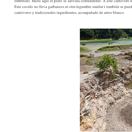
embutido. Hasta aquí el plato se adivina contundente. A este carnívoro fe
Este cocido no lleva garbanzos ni otra legumbre similar t también se pued
carnívoros y tradicionales ingredientes, acompañado de arroz blanco.