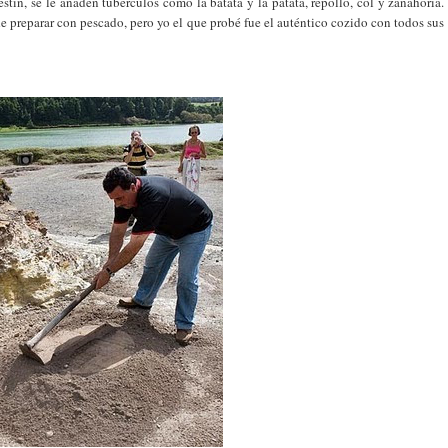
stín, se le añaden tubérculos como la batata y la patata, repollo, col y zanahoria.
e preparar con pescado, pero yo el que probé fue el auténtico cozido con todos sus