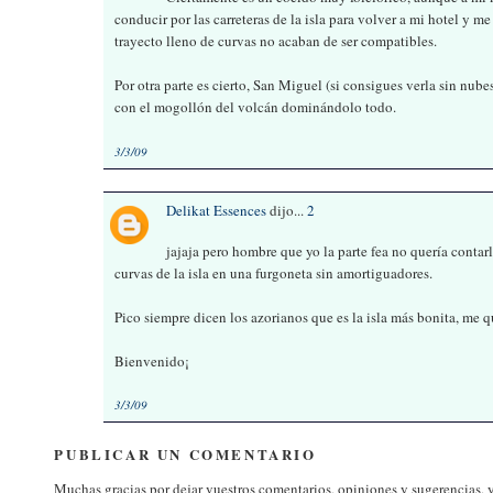
conducir por las carreteras de la isla para volver a mi hotel y 
trayecto lleno de curvas no acaban de ser compatibles.
Por otra parte es cierto, San Miguel (si consigues verla sin nube
con el mogollón del volcán dominándolo todo.
3/3/09
Delikat Essences
dijo...
2
jajaja pero hombre que yo la parte fea no quería contar
curvas de la isla en una furgoneta sin amortiguadores.
Pico siempre dicen los azorianos que es la isla más bonita, me 
Bienvenido¡
3/3/09
PUBLICAR UN COMENTARIO
Muchas gracias por dejar vuestros comentarios, opiniones y sugerencias, y d