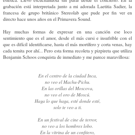
grabación está interpretada junto a mi adorada Laetitia Sadier, la
francesa de grupo británico Stereolab que pude por fin ver en
directo hace unos años en el Primavera Sound.
Hay muchas formas de expresar en una canción ese loco
sentimiento que es el amor, desde el más cursi e insufrible con el
que es difícil identificarse, hasta el más mortífero y corta venas, hay
cada temita por ahí... Pero esta forma recoleta y pizpireta que utiliza
Benjamin Schoos conquista de inmediato y me parece maravillosa:
En el centro de la ciudad Inca,
no veo el Machu-Pichu.
En las orillas del Moscova,
no veo el oro de Moscú.
Haga lo que haga, esté donde esté,
solo te veo a ti.
En un festival de cine de terror,
no veo a los hombres lobo.
En la vitrina de un confitero,