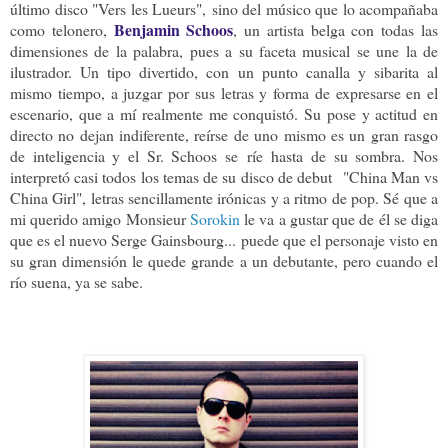
último disco "Vers les Lueurs",
sino del músico que lo acompañaba
Benjamin Schoos
como telonero,
, un artista belga con todas las
dimensiones de la palabra, pues a su faceta musical se une la de
ilustrador. Un tipo divertido, con un punto canalla y sibarita al
mismo tiempo, a juzgar por sus letras y forma de expresarse en el
escenario, que a mí realmente me conquistó. Su pose y actitud en
directo no dejan indiferente, reírse de uno mismo es un gran rasgo
de inteligencia y el Sr. Schoos se ríe hasta de su sombra. Nos
interpretó casi todos los temas de su disco de debut
"China Man vs
China Girl", letras sencillamente irónicas y a ritmo de pop. Sé que a
mi querido amigo Monsieur
Sorokin
le va a gustar que de él se diga
que es el nuevo Serge Gainsbourg... puede que el personaje visto en
su gran dimensión le quede grande a un debutante, pero cuando el
río suena, ya se sabe.