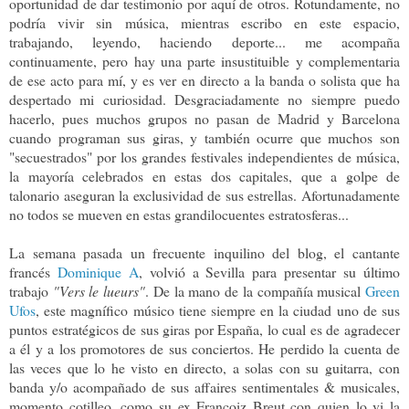
oportunidad de dar testimonio
por aquí de otros.
Rotundamente, no
podría vivir sin
música, mientras escribo en este espacio,
trabajando, leyendo, haciendo deporte... me acompaña
continuamente, pero hay una parte insustituible y complementaria
de ese acto para mí, y es ver en directo a la banda o solista que ha
despertado mi curiosidad. Desgraciadamente no siempre puedo
hacerlo, pues muchos grupos no pasan de Madrid y Barcelona
cuando programan sus giras, y también ocurre que muchos son
"secuestrados" por los grandes festivales independientes de música,
la mayoría celebrados en estas dos capitales, que a golpe de
talonario aseguran la exclusividad de sus estrellas. Afortunadamente
no todos se mueven en estas grandilocuentes estratosferas...
La semana pasada un frecuente inquilino del blog, el cantante
francés
Dominique A
, volvió a Sevilla para presentar su último
trabajo
"Vers le lueurs"
. De la mano de la compañía musical
Green
Ufos
, este magnífico músico tiene siempre en la ciudad uno de sus
puntos estratégicos de sus giras por España, lo cual es de agradecer
a él y a los promotores de sus conciertos. He perdido la cuenta de
las veces que lo he visto en directo, a solas con su guitarra,
con
banda y/o acompañado de sus affaires sentimentales & musicales,
momento cotilleo, como su ex Françoiz Breut con quien lo vi la