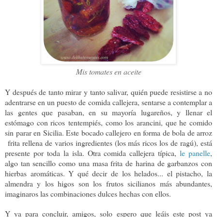
Mis tomates en aceite
Y después de tanto mirar y tanto salivar, quién puede resistirse a no
adentrarse en un puesto de comida callejera, sentarse a contemplar a
las gentes que pasaban, en su mayoría lugareños, y llenar el
estómago con ricos
tentempiés, como los a
rancini, que he comido
sin parar en Sicilia. Este bocado callejero en forma de bola de arroz
frita rellena de varios ingredientes (los más ricos los de ragú), está
presente por toda la isla. Otra comida callejera típica,
le panelle
,
algo tan sencillo como una masa frita de harina de garbanzos con
hierbas aromáticas. Y qué decir de los helados... el pistacho, la
almendra y los higos son los frutos sicilianos más abundantes,
imaginaros las combinaciones dulces hechas con ellos.
Y ya para concluir, amigos, solo e
spero que leáis este post ya