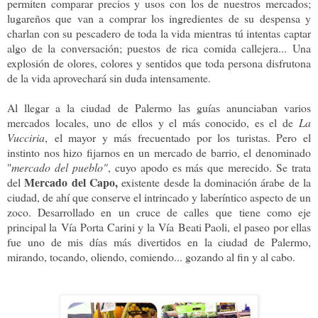
permiten comparar precios y usos con los de nuestros mercados;
lugareños que van a comprar los ingredientes de su despensa y
charlan con su pescadero de toda la vida mientras tú intentas captar
algo de la conversación; puestos de rica comida callejera... Una
explosión de olores, colores y sentidos que toda persona disfrutona
de la vida aprovechará sin duda intensamente.
Al llegar a la ciudad de Palermo las guías anunciaban varios
mercados locales, uno de ellos y el más conocido, es el de
La
Vucciria
,
el mayor y más frecuentado por los turistas. Pero el
instinto nos hizo fijarnos en un mercado de barrio, el denominado
"
m
ercado del pueblo"
, cuyo apodo es más que merecido. Se trata
Mercado del Capo,
del
e
xistente desde la dominación árabe de la
ciudad, de ahí que conserve el intrincado y laberíntico aspecto de un
zoco. Desarrollado en un cruce de calles que tiene como eje
principal la Vía Porta Carini y la Vía Beati Paoli, el paseo por ellas
fue uno de mis días más divertidos en la ciudad de Palermo,
mirando, tocando, oliendo, comiendo... gozando al fin y al cabo.