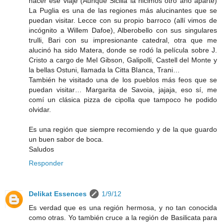
hacer ese viaje (Aunque Sicilia la hicimos otro año aparte)
La Puglia es una de las regiones más alucinantes que se
puedan visitar. Lecce con su propio barroco (allí vimos de
incógnito a Willem Dafoe), Alberobello con sus singulares
trulli, Bari con su impresionante catedral, otra que me
alucinó ha sido Matera, donde se rodó la película sobre J.
Cristo a cargo de Mel Gibson, Galipolli, Castell del Monte y
la bellas Ostuni, llamada la Citta BIanca, Trani…
También he visitado una de los pueblos más feos que se
puedan visitar… Margarita de Savoia, jajaja, eso sí, me
comí un clásica pizza de cipolla que tampoco he podido
olvidar.
Es una región que siempre recomiendo y de la que guardo
un buen sabor de boca.
Saludos
Responder
Delikat Essences
1/9/12
Es verdad que es una región hermosa, y no tan conocida
como otras. Yo también cruce a la región de Basilicata para