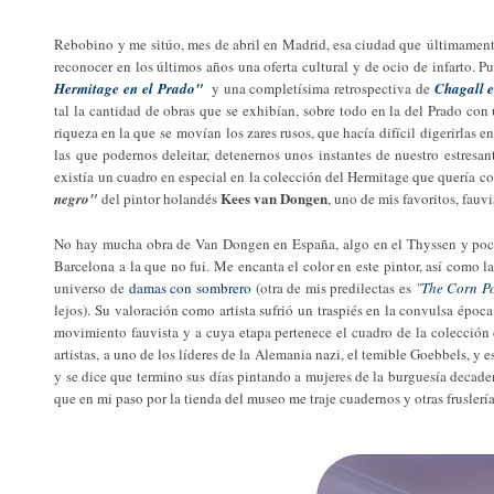
Rebobino y me sitúo, mes de abril en Madrid, esa ciudad que últimamente
reconocer en los últimos años una oferta cultural y de ocio de infarto. P
Hermitage en el Prado"
y una completísima retrospectiva de
Chagall 
tal la cantidad de obras que se exhibían, sobre todo en la del Prado con
riqueza en la que se movían los zares rusos, que hacía difícil digerirlas e
las que podernos deleitar, detenernos unos instantes de nuestro estresa
existía un cuadro en especial en la colección del Hermitage que quería 
Kees van Dongen
negro"
del pintor holandés
, uno de mis favoritos, fauv
No hay mucha obra de Van Dongen en España, algo en el Thyssen y poco 
Barcelona a la que no fui. Me encanta el color en este pintor, así como l
universo de
damas con sombrero
(otra de mis predilectas es
"
The Corn P
lejos). Su valoración como artista sufrió un traspiés en la convulsa époc
movimiento fauvista y a cuya etapa pertenece el cuadro de la colecció
artistas, a uno de los líderes de la Alemania nazi, el temible Goebbels, y
y se dice que termino sus días pintando a mujeres de la burguesía decade
que en mi paso por la tienda del museo me traje cuadernos y otras frusler