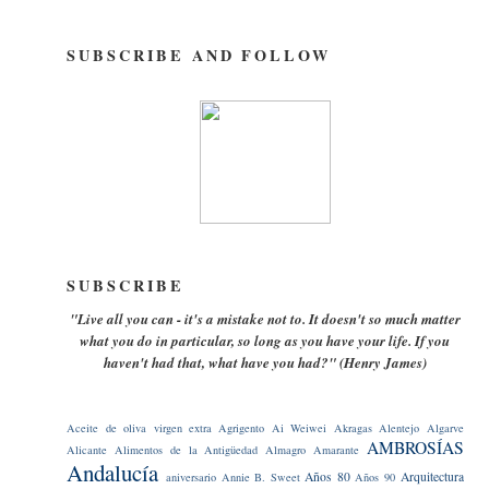
SUBSCRIBE AND FOLLOW
SUBSCRIBE
"Live all you can - it's a mistake not to. It doesn't so much matter
what you do in particular, so long as you have your life. If you
haven't had that, what have you had?" (Henry James)
Aceite de oliva virgen extra
Agrigento
Ai Weiwei
Akragas
Alentejo
Algarve
AMBROSÍAS
Alicante
Alimentos de la Antigüedad
Almagro
Amarante
Andalucía
Años 80
Arquitectura
aniversario
Annie B. Sweet
Años 90