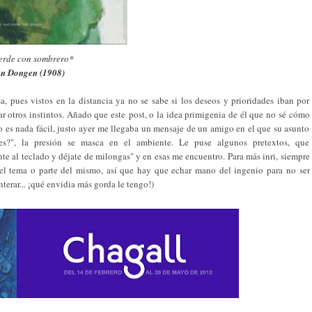
erde con sombrero*
n Dongen (1908)
, pues vistos en la distancia ya no se sabe si los deseos y prioridades iban por
ar otros instintos. Añado que este post, o la idea primigenia de él que no sé cómo
o es nada fácil, justo ayer me llegaba un mensaje de un amigo en el que su asunto
s?", la presión se masca en el ambiente. Le puse algunos pretextos, que
e al teclado y déjate de milongas" y en esas me encuentro. Para más inri, siempre
 el tema o parte del mismo, así que hay que echar mano del ingenio para no ser
terar... ¡qué envidia más gorda le tengo!)