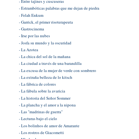
- Entre tajines y cuscuseras
- Estrambóticas palabras que me dejan de piedra
- Felah Enkum
- Garrick, el primer risoterapeuta
- Gastrocinema
- Irse por las nubes
- Josfa su mundo y la oscuridad
- La Azotea
- La chica del sol de la mañana
- La ciudad a través de una barandilla
- La excusa de la mujer de verde con sombrero
- La extraña belleza de lo kitsch
- La fábrica de colores
- La fábula sobre la avaricia
- La historia del Señor Sommer
- La plancha y el amor a la nipona
- Las "madrinas de guerra"
- Lecturas bajo el cielo
- Los bolinhos de amor de Amarante
- Los rostros de Giacometti