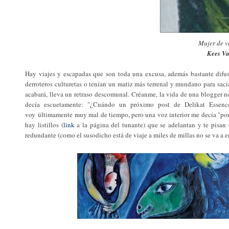
Mujer de v
Kees Va
Hay viajes y escapadas que son toda una excusa, además bastante difusa
derroteros culturetas o tenían un matiz más terrenal y mundano para saci
acabará, lleva un retraso descomunal. Créanme, la vida de una blogger n
decía escuetamente: "¿Cuándo un próximo post de Delikat Essence
voy
últimamente
muy mal de tiempo, pero una voz interior me decía "pont
hay listillos (
link
a la página del tunante) que se adelantan y te pisan
redundante (como el susodicho está de viaje a miles de millas no se va a en