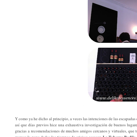
Y como ya he dicho al principio, a veces las intenciones de las escapadas
así que días previos hice una exhaustiva investigación de buenos lugare
gracias a recomendaciones de muchos amigos cercanos y virtuales, que t
La Taberna Badila
merece la pena dados los tiempos de crisis y escasez,