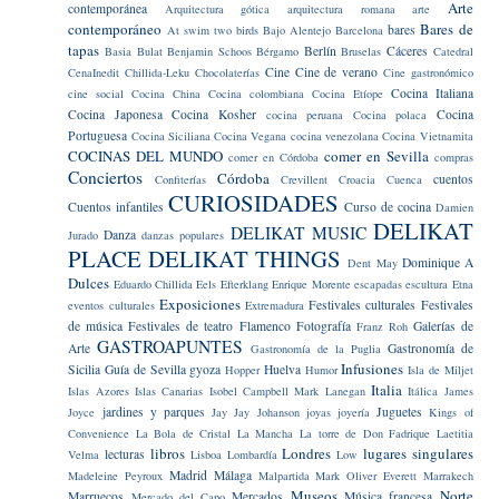
Arte
contemporánea
Arquitectura gótica
arquitectura romana
arte
contemporáneo
Bares de
bares
At swim two birds
Bajo Alentejo
Barcelona
tapas
Berlín
Cáceres
Basia Bulat
Benjamin Schoos
Bérgamo
Bruselas
Catedral
Cine
Cine de verano
CenaInedit
Chillida-Leku
Chocolaterías
Cine gastronómico
Cocina Italiana
cine social
Cocina China
Cocina colombiana
Cocina Etíope
Cocina Japonesa
Cocina Kosher
Cocina
cocina peruana
Cocina polaca
Portuguesa
Cocina Siciliana
Cocina Vegana
cocina venezolana
Cocina Vietnamita
COCINAS DEL MUNDO
comer en Sevilla
comer en Córdoba
compras
Conciertos
Córdoba
cuentos
Confiterías
Crevillent
Croacia
Cuenca
CURIOSIDADES
Cuentos infantiles
Curso de cocina
Damien
DELIKAT
DELIKAT MUSIC
Danza
Jurado
danzas populares
PLACE
DELIKAT THINGS
Dominique A
Dent May
Dulces
Eduardo Chillida
Eels
Efterklang
Enrique Morente
escapadas
escultura
Etna
Exposiciones
Festivales culturales
Festivales
eventos culturales
Extremadura
de música
Festivales de teatro
Flamenco
Fotografía
Galerías de
Franz Roh
GASTROAPUNTES
Arte
Gastronomía de
Gastronomía de la Puglia
Infusiones
Sicilia
Guía de Sevilla
gyoza
Huelva
Hopper
Humor
Isla de Miljet
Italia
Islas Azores
Islas Canarias
Isobel Campbell Mark Lanegan
Itálica
James
jardines y parques
Juguetes
Joyce
Jay Jay Johanson
joyas
joyería
Kings of
Convenience
La Bola de Cristal
La Mancha
La torre de Don Fadrique
Laetitia
libros
Londres
lugares singulares
lecturas
Velma
Lisboa
Lombardía
Low
Madrid
Málaga
Madeleine Peyroux
Malpartida
Mark Oliver Everett
Marrakech
Museos
Norte
Marruecos
Mercados
Música francesa
Mercado del Capo