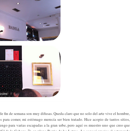
 de fin de semana son muy difusas. Queda claro que no solo del arte vive el hombre,
s para comer, mi estómago merecía ser bien tratado. Hice acopio de tantos sitios,
engo para varias escapadas a la gran urbe, pero aquí os muestro uno que creo que
(C/ de la Cabeza, 7), en pleno Barrio de las Letras. Lo conocí gracias al estupendo