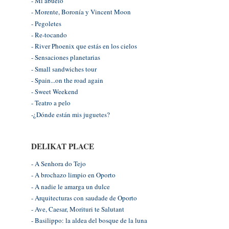
- Mi abuelo
- Morente, Boronía y Vincent Moon
- Pegoletes
- Re-tocando
- River Phoenix que estás en los cielos
- Sensaciones planetarias
- Small sandwiches tour
- Spain...on the road again
- Sweet Weekend
- Teatro a pelo
-¿Dónde están mis juguetes?
DELIKAT PLACE
- A Senhora do Tejo
- A brochazo limpio en Oporto
- A nadie le amarga un dulce
- Arquitecturas con saudade de Oporto
- Ave, Caesar, Morituri te Salutant
- Basilippo: la aldea del bosque de la luna