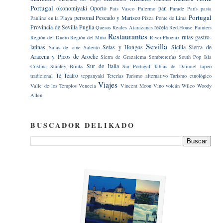
Portugal
okonomiyaki
Oporto
pan
Pais Vasco
Palermo
Parade
París
pasta
Portugal
personal
Pescado y Marisco
Pauline en la Playa
Pizza
Ponte do Lima
Provincia de Sevilla
Puglia
receta
Quesos
Reales Atarazanas
Red House Painters
Restaurantes
rutas gastro-
Región del Duero
Región del Miño
River Phoenix
Sevilla
latinas
Setas y Hongos
Sicilia
Sierra de
Salas de cine
Salento
Aracena y Picos de Aroche
Sierra de Grazalema
Sombrererías
South Pop Isla
Sur de Italia
Cristina
Stanley Brinks
Sur Portugal
Tablas de Daimiel
tapeo
Té
Teatro
tradicional
teppanyaki
Teterías
Turismo alternativo
Turismo etnológico
Viajes
Valle de los Templos
Venecia
Vincent Moon
Vino
volcán
Wilco
Woody
Allen
BUSCADOR DELIKADO