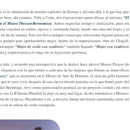
 es la admiración de muchas capitales de Europa y del más allá, a la que hay que
ues bien, ahí estamos, Villa y Corte, dos exposiciones maravillosas al unísono
"El
en el Museo Thyssen-Bornemisza
.
Ambas requerían tiempo y dedicación, pues era
 una variedad de estilos, épocas y contenido brutal, dando una idea del boato y la
n un fin de semana. Esto nos lleva siempre a tener que seleccionar algunas piezas en
nte periplo para aprehenderlas mejor. Aparte de la impresionante obra de Chagall,
contemplar
"Mujer de verde con sombrero"
también llamado
"Mujer con sombrero
ista y expresionista a lo largo de su trayectoria
pictórica.
más, y recuerdo una retrospectiva que le dedicó hace años el Museo Picasso de
a elegancia con la que retrata a cada una de las mujeres que forman su maravilloso
oppy"
que se encuentra en el Museo de Arte de Houston, el cual me pilla bastante
a que le tocó vivir, después de una época dorada parisina en la que formó parte del
n del Hermitage, tuvo como patrocinador puntual, en un proyecto común con otros
 eso tras la II Guerra Mundial lo dejó en muy mal lugar. Acabo retirándose a Mónaco
nte de la época. Decadentes o no, a mí estas damas me tienen enamorada, tanto así
ías con la señora de verde estampada.