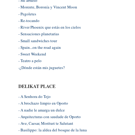
- Mi abuelo
- Morente, Boronía y Vincent Moon
- Pegoletes
- Re-tocando
- River Phoenix que estás en los cielos
- Sensaciones planetarias
- Small sandwiches tour
- Spain...on the road again
- Sweet Weekend
- Teatro a pelo
-¿Dónde están mis juguetes?
DELIKAT PLACE
- A Senhora do Tejo
- A brochazo limpio en Oporto
- A nadie le amarga un dulce
- Arquitecturas con saudade de Oporto
- Ave, Caesar, Morituri te Salutant
- Basilippo: la aldea del bosque de la luna