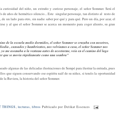
la curiosidad del niño, un extraño y curioso personaje, el señor Sommer. Será el
s de años de hermético silencio... Este singular personaje, tan distinto al resto de
 de un lado para otro, sin nadie saber por qué y para qué. Pero un día, por azar, el
birse y al que el señor Sommer se acerca un momento para coger aliento, su gran
mino de la escuela medio dormidos, el señor Sommer se cruzaba con nosotros,
diodía , cansados y hambrientos, nos volvíamos a casa, el señor Sommer nos
, yo me asomaba a la ventana antes de acostarme, veía en el camino del lago
mmer que se movía rápidamente como una sombra"
eado algunas de las delicadas ilustraciones de Sempé para ilustrar la entrada, pues
llos que siguen conservando ese espíritu naïf de su niñez, si tenéis la oportunidad
de la Baviera, la historia del señor Sommer.
T THINGS
,
lecturas
,
libros
Publicado por
Delikat Essences