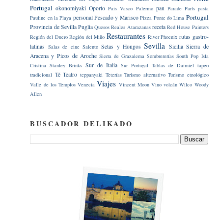
Portugal
okonomiyaki
Oporto
pan
Pais Vasco
Palermo
Parade
París
pasta
Portugal
personal
Pescado y Marisco
Pauline en la Playa
Pizza
Ponte do Lima
Provincia de Sevilla
Puglia
receta
Quesos
Reales Atarazanas
Red House Painters
Restaurantes
rutas gastro-
Región del Duero
Región del Miño
River Phoenix
Sevilla
latinas
Setas y Hongos
Sicilia
Sierra de
Salas de cine
Salento
Aracena y Picos de Aroche
Sierra de Grazalema
Sombrererías
South Pop Isla
Sur de Italia
Cristina
Stanley Brinks
Sur Portugal
Tablas de Daimiel
tapeo
Té
Teatro
tradicional
teppanyaki
Teterías
Turismo alternativo
Turismo etnológico
Viajes
Valle de los Templos
Venecia
Vincent Moon
Vino
volcán
Wilco
Woody
Allen
BUSCADOR DELIKADO