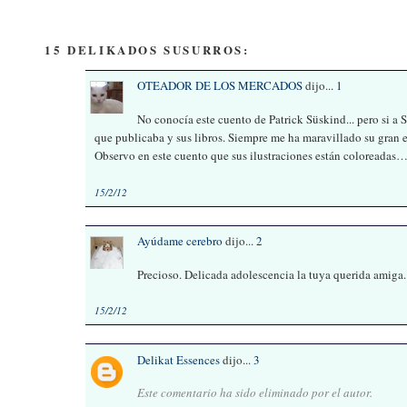
15 DELIKADOS SUSURROS:
OTEADOR DE LOS MERCADOS
dijo...
1
No conocía este cuento de Patrick Süskind... pero si a Se
que publicaba y sus libros. Siempre me ha maravillado su gran 
Observo en este cuento que sus ilustraciones están coloreadas…
15/2/12
Ayúdame cerebro
dijo...
2
Precioso. Delicada adolescencia la tuya querida amiga. 
15/2/12
Delikat Essences
dijo...
3
Este comentario ha sido eliminado por el autor.