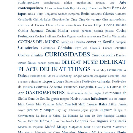
Arte
contemporánea
Arquitectura gótica
arquitectura romana
arte
contemporáneo
Bares de
bares
At swim two birds
Bajo Alentejo
Barcelona
tapas
Berlín
Cáceres
Basia Bulat
Benjamin Schoos
Bérgamo
Bruselas
Catedral
Cine
Cine de verano
CenaInedit
Chillida-Leku
Chocolaterías
Cine gastronómico
Cocina Italiana
cine social
Cocina China
Cocina colombiana
Cocina Etíope
Cocina Japonesa
Cocina Kosher
Cocina
cocina peruana
Cocina polaca
Portuguesa
Cocina Siciliana
Cocina Vegana
cocina venezolana
Cocina Vietnamita
COCINAS DEL MUNDO
comer en Sevilla
comer en Córdoba
compras
Conciertos
Córdoba
cuentos
Confiterías
Crevillent
Croacia
Cuenca
CURIOSIDADES
Cuentos infantiles
Curso de cocina
Damien
DELIKAT
DELIKAT MUSIC
Danza
Jurado
danzas populares
PLACE
DELIKAT THINGS
Dominique A
Dent May
Dulces
Eduardo Chillida
Eels
Efterklang
Enrique Morente
escapadas
escultura
Etna
Exposiciones
Festivales culturales
Festivales
eventos culturales
Extremadura
de música
Festivales de teatro
Flamenco
Fotografía
Galerías de
Franz Roh
GASTROAPUNTES
Arte
Gastronomía de
Gastronomía de la Puglia
Infusiones
Sicilia
Guía de Sevilla
gyoza
Huelva
Hopper
Humor
Isla de Miljet
Italia
Islas Azores
Islas Canarias
Isobel Campbell Mark Lanegan
Itálica
James
jardines y parques
Juguetes
Joyce
Jay Jay Johanson
joyas
joyería
Kings of
Convenience
La Bola de Cristal
La Mancha
La torre de Don Fadrique
Laetitia
libros
Londres
lugares singulares
lecturas
Velma
Lisboa
Lombardía
Low
Madrid
Málaga
Madeleine Peyroux
Malpartida
Mark Oliver Everett
Marrakech
Museos
Norte
Marruecos
Mercados
Música francesa
Mercado del Capo