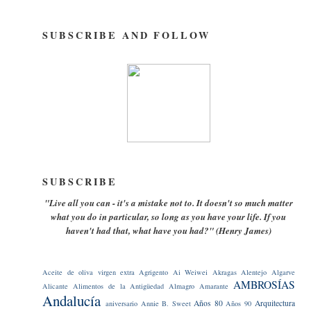
SUBSCRIBE AND FOLLOW
SUBSCRIBE
"Live all you can - it's a mistake not to. It doesn't so much matter
what you do in particular, so long as you have your life. If you
haven't had that, what have you had?" (Henry James)
Aceite de oliva virgen extra
Agrigento
Ai Weiwei
Akragas
Alentejo
Algarve
AMBROSÍAS
Alicante
Alimentos de la Antigüedad
Almagro
Amarante
Andalucía
Años 80
Arquitectura
aniversario
Annie B. Sweet
Años 90