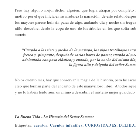
Pero hay algo, o mejor dicho, alguien, que logra atrapar por completo 
motivo por el que inicia en su madurez la narración de este relato, despué
los mayores parece huir sin parar de algo, andando día y noche sin tregua,
niño descubre, desde la copa de uno de los árboles en los que solía su
secreto.
"Cuando a las siete y media de la mañana, los niños trotábamos ca
fresco y pimpante, después de varias horas de paseo; cuando al me
adelantaba con paso elástico; y cuando, por la noche del mismo día
la figura alta y delgada del señor So
No os cuento más, hay que conservar la magia de la historia, pero he escan
creo que forman parte del encanto de este maravilloso libro.
A todos aque
y no lo habéis leído aún, os animo a descubrir el misterio mejor guardado 
La Buena Vida - La Historia del Señor Sommer
Etiquetas:
cuentos
,
Cuentos infantiles
,
CURIOSIDADES
,
DELIKA