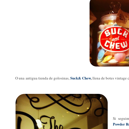
Suck& Chew
,
O una
antigua tienda de golosinas,
llena de botes vintage 
Si seguim
Powder 