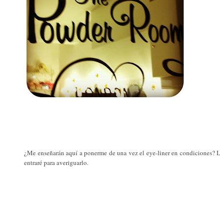
¿Me enseñarán aquí a ponerme de una vez el eye-liner en condiciones? 
entraré para averiguarlo.