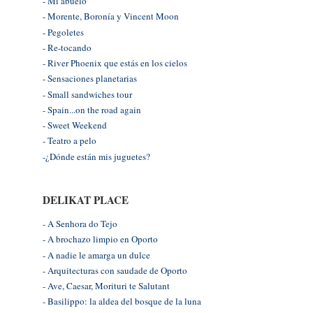
- Mi abuelo
- Morente, Boronía y Vincent Moon
- Pegoletes
- Re-tocando
- River Phoenix que estás en los cielos
- Sensaciones planetarias
- Small sandwiches tour
- Spain...on the road again
- Sweet Weekend
- Teatro a pelo
-¿Dónde están mis juguetes?
DELIKAT PLACE
- A Senhora do Tejo
- A brochazo limpio en Oporto
- A nadie le amarga un dulce
- Arquitecturas con saudade de Oporto
- Ave, Caesar, Morituri te Salutant
- Basilippo: la aldea del bosque de la luna