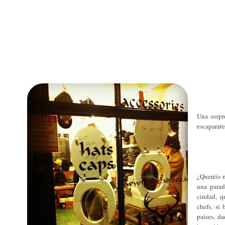
Una sorpr
escaparate
¿Queréis 
una parad
ciudad, q
chefs, si
países, d