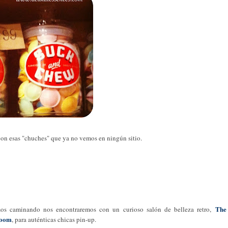
con esas "chuches" que ya no vemos en ningún sitio.
The
os caminando nos encontraremos con un curioso salón de belleza retro,
Room
, para auténticas chicas pin-up.