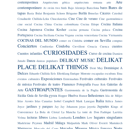
Arte
contemporánea
Arquitectura gótica
arquitectura romana
arte
contemporáneo
Bares de
bares
At swim two birds
Bajo Alentejo
Barcelona
tapas
Berlín
Cáceres
Basia Bulat
Benjamin Schoos
Bérgamo
Bruselas
Catedral
Cine
Cine de verano
CenaInedit
Chillida-Leku
Chocolaterías
Cine gastronómico
Cocina Italiana
cine social
Cocina China
Cocina colombiana
Cocina Etíope
Cocina Japonesa
Cocina Kosher
Cocina
cocina peruana
Cocina polaca
Portuguesa
Cocina Siciliana
Cocina Vegana
cocina venezolana
Cocina Vietnamita
COCINAS DEL MUNDO
comer en Sevilla
comer en Córdoba
compras
Conciertos
Córdoba
cuentos
Confiterías
Crevillent
Croacia
Cuenca
CURIOSIDADES
Cuentos infantiles
Curso de cocina
Damien
DELIKAT
DELIKAT MUSIC
Danza
Jurado
danzas populares
PLACE
DELIKAT THINGS
Dominique A
Dent May
Dulces
Eduardo Chillida
Eels
Efterklang
Enrique Morente
escapadas
escultura
Etna
Exposiciones
Festivales culturales
Festivales
eventos culturales
Extremadura
de música
Festivales de teatro
Flamenco
Fotografía
Galerías de
Franz Roh
GASTROAPUNTES
Arte
Gastronomía de
Gastronomía de la Puglia
Infusiones
Sicilia
Guía de Sevilla
gyoza
Huelva
Hopper
Humor
Isla de Miljet
Italia
Islas Azores
Islas Canarias
Isobel Campbell Mark Lanegan
Itálica
James
jardines y parques
Juguetes
Joyce
Jay Jay Johanson
joyas
joyería
Kings of
Convenience
La Bola de Cristal
La Mancha
La torre de Don Fadrique
Laetitia
libros
Londres
lugares singulares
lecturas
Velma
Lisboa
Lombardía
Low
Madrid
Málaga
Madeleine Peyroux
Malpartida
Mark Oliver Everett
Marrakech
Museos
Norte
Marruecos
Mercados
Música francesa
Mercado del Capo