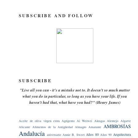
SUBSCRIBE AND FOLLOW
SUBSCRIBE
"Live all you can - it's a mistake not to. It doesn't so much matter
what you do in particular, so long as you have your life. If you
haven't had that, what have you had?" (Henry James)
Aceite de oliva virgen extra
Agrigento
Ai Weiwei
Akragas
Alentejo
Algarve
AMBROSÍAS
Alicante
Alimentos de la Antigüedad
Almagro
Amarante
Andalucía
Años 80
Arquitectura
aniversario
Annie B. Sweet
Años 90