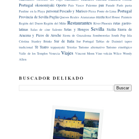
Portugal
okonomiyaki
Oporto
pan
Pais Vasco
Palermo
Parade
París
pasta
Portugal
personal
Pescado y Marisco
Pauline en la Playa
Pizza
Ponte do Lima
Provincia de Sevilla
Puglia
receta
Quesos
Reales Atarazanas
Red House Painters
Restaurantes
rutas gastro-
Región del Duero
Región del Miño
River Phoenix
Sevilla
latinas
Setas y Hongos
Sicilia
Sierra de
Salas de cine
Salento
Aracena y Picos de Aroche
Sierra de Grazalema
Sombrererías
South Pop Isla
Sur de Italia
Cristina
Stanley Brinks
Sur Portugal
Tablas de Daimiel
tapeo
Té
Teatro
tradicional
teppanyaki
Teterías
Turismo alternativo
Turismo etnológico
Viajes
Valle de los Templos
Venecia
Vincent Moon
Vino
volcán
Wilco
Woody
Allen
BUSCADOR DELIKADO