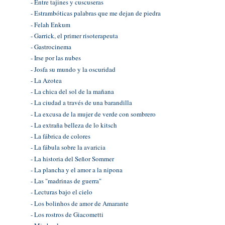
- Entre tajines y cuscuseras
- Estrambóticas palabras que me dejan de piedra
- Felah Enkum
- Garrick, el primer risoterapeuta
- Gastrocinema
- Irse por las nubes
- Josfa su mundo y la oscuridad
- La Azotea
- La chica del sol de la mañana
- La ciudad a través de una barandilla
- La excusa de la mujer de verde con sombrero
- La extraña belleza de lo kitsch
- La fábrica de colores
- La fábula sobre la avaricia
- La historia del Señor Sommer
- La plancha y el amor a la nipona
- Las "madrinas de guerra"
- Lecturas bajo el cielo
- Los bolinhos de amor de Amarante
- Los rostros de Giacometti