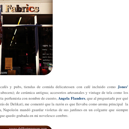
Jones'
afés y pubs, tiendas de comida delicatessen con café incluido como
cabecera); de cerámica antigua; accesorios artesanales y vintage de tela como los
Angela Flanders
ita perfumista con nombre de cuento,
, que al preguntarle por qué
rás de Delikat), me comentó que la razón es que llevaba como aroma principal la
 ella, Napoleón mandó guardar violetas de sus jardines en un colgante que siempre
a que quedo grabada en mi novelesco cerebro.