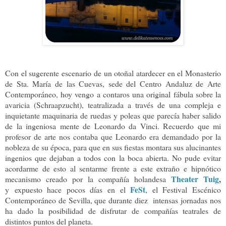
Con el sugerente escenario de un otoñal atardecer en el Monasterio
de Sta. María de las Cuevas, sede del Centro Andaluz de Arte
Contemporáneo, hoy vengo a contaros una original fábula sobre la
avaricia (Schraapzucht), teatralizada a través de una compleja e
inquietante maquinaria de ruedas y poleas que parecía haber salido
de la ingeniosa mente de Leonardo da Vinci. Recuerdo que mi
profesor de arte nos contaba que Leonardo era demandado por la
nobleza de su época, para que en sus fiestas montara sus alucinantes
ingenios que dejaban a todos con la boca abierta. No pude evitar
acordarme de esto al sentarme frente a este extraño e hipnótico
Theater Tuig
,
mecanismo creado por la compañía holandesa
FeSt
y
expuesto hace pocos días en el
, el Festival Escénico
Contemporáneo de Sevilla, que durante diez intensas jornadas nos
ha dado la posibilidad de disfrutar de compañías teatrales de
distintos puntos del planeta.