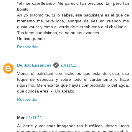
"el mar cabrilleando" Me pareció tan precioso, tan pero tan
bonito.
Ah yo si tomo té, tu lo sabes, ese paquistaní es el que de
momento me lleva loca, aunque de vez en cuando me
gusta variar y tomo el verde de hierbabuena o el chai indio.
Tus fotos buenísimas, se notan tus avances.
Un bso grande.
Responder
Delikat Essences
20/11/11
Viena, el pakistaní con leche es que está delicioso, ese
toque de especias y sobre todo el cardamomo lo hace
riquísimo. Me encanta que hayas comprobado lo del agua,
qué curiosa eres :-) Un abrazo.
Responder
Mer
21/11/11
Al leerte y ver esas imágenes tan bucólicas, desde luego
que entran ganas de meterse de lleno en el mundo del té,