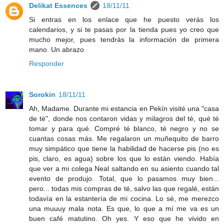
Delikat Essences
18/11/11
Si entras en los enlace que he puesto verás los
calendarios, y si te pasas por la tienda pues yo creo que
mucho mejor, pues tendrás la información de primera
mano. Un abrazo
Responder
Sorokin
18/11/11
Ah, Madame. Durante mi estancia en Pekín visité una "casa
de té", donde nos contaron vidas y milagros del té, qué té
tomar y para qué. Compré té blanco, té negro y no se
cuantas cosas más. Me regalaron un muñequito de barro
muy simpático que tiene la habilidad de hacerse pis (no es
pis, claro, es agua) sobre los que lo están viendo. Había
que ver a mi colega Neal saltando en su asiento cuando tal
evento de produjo. Total, que lo pasamos muy bien...
pero... todas mis compras de té, salvo las que regalé, están
todavía en la estantería de mi cocina. Lo sé, me merezco
una muuuy mala nota. Es que, lo que a mí me va es un
buen café matutino. Oh yes. Y eso que he vivido en