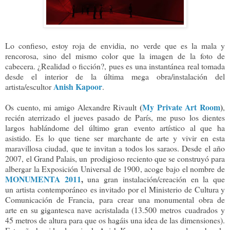
Lo confieso, estoy roja de envidia, no verde que es la mala y
rencorosa, sino del mismo color que la imagen de la foto de
cabecera. ¿Realidad o ficción?, pues es una instantánea real tomada
desde el interior de la última mega obra/instalación del
Anish Kapoor
artista/escultor
.
(
My Private Art Room
)
Os cuento, mi amigo Alexandre Rivault
,
recién aterrizado el jueves pasado de París, me puso los dientes
largos hablándome del último gran evento artístico al que ha
asistido. Es lo que tiene ser marchante de arte y vivir en esta
maravillosa ciudad, que te invitan a todos los saraos. Desde el año
2007, el Grand Palais, un prodigioso reciento que se construyó para
albergar la Exposición Universal de 1900, acoge bajo el nombre de
MONUMENTA 2011
,
una gran instalación/creación en la que
un
artista
contemporáneo
es invitado
por el
Ministerio de
Cultura y
Comunicación de Francia,
para
crear
una monumental
obra de
arte
en su gigantesca nave acristalada (
13.500
metros
cuadrados
y
4
5 metros de altura para que os hagáis una idea de las dimensiones).