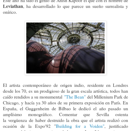
Este
año ha sido el genio de Anish Kapoor el que con el nombre de
Leviathan
, ha desarrollado lo que parece un sueño surrealista y
onírico.
El artista contemporáneo de origen indio, residente en Londres
desde los 70, es un prodigioso de la gran escala artística,
todos han
caído rendidos a su monumental
"The Bean"
del Millenium Park de
Chicago,
y hacía ya 30 años de su primera exposición en París. En
España, el Guggenheim de Bilbao le dedicó el año pasado un
amplísimo monográfico. Comentar que Sevilla ostenta
la vergüenza de haber destruido la obra que el artista realizó con
ocasión de la Expo'92 "
Building for a Voiden"
, justificado