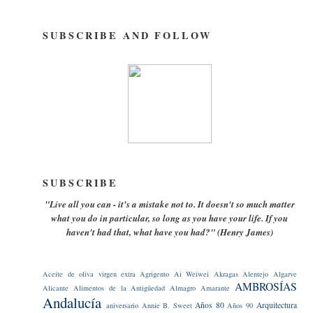
SUBSCRIBE AND FOLLOW
SUBSCRIBE
"Live all you can - it's a mistake not to. It doesn't so much matter
what you do in particular, so long as you have your life. If you
haven't had that, what have you had?" (Henry James)
Aceite de oliva virgen extra
Agrigento
Ai Weiwei
Akragas
Alentejo
Algarve
AMBROSÍAS
Alicante
Alimentos de la Antigüedad
Almagro
Amarante
Andalucía
Años 80
Arquitectura
aniversario
Annie B. Sweet
Años 90