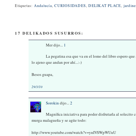
Etiquetas:
Andalucía
,
CURIOSIDADES
,
DELIKAT PLACE
,
jardin
17 DELIKADOS SUSURROS:
Mer dijo...
1
La pegatina esa que va en el lomo del libro espero que
lo ajeno que andan por ahí...:-)
Besos guapa,
29/3/10
Sorokin
dijo...
2
Magnífica iniciativa para poder disfrutarla al solecito
murga malagueña y se agüe todo:
http://www.youtube.com/watch?v=ynIVSWpWUuU