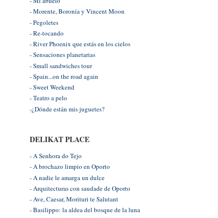
- Mi abuelo
- Morente, Boronía y Vincent Moon
- Pegoletes
- Re-tocando
- River Phoenix que estás en los cielos
- Sensaciones planetarias
- Small sandwiches tour
- Spain...on the road again
- Sweet Weekend
- Teatro a pelo
-¿Dónde están mis juguetes?
DELIKAT PLACE
- A Senhora do Tejo
- A brochazo limpio en Oporto
- A nadie le amarga un dulce
- Arquitecturas con saudade de Oporto
- Ave, Caesar, Morituri te Salutant
- Basilippo: la aldea del bosque de la luna