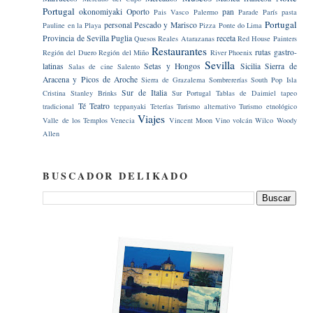
Portugal
okonomiyaki
Oporto
pan
Pais Vasco
Palermo
Parade
París
pasta
Portugal
personal
Pescado y Marisco
Pauline en la Playa
Pizza
Ponte do Lima
Provincia de Sevilla
Puglia
receta
Quesos
Reales Atarazanas
Red House Painters
Restaurantes
rutas gastro-
Región del Duero
Región del Miño
River Phoenix
Sevilla
latinas
Setas y Hongos
Sicilia
Sierra de
Salas de cine
Salento
Aracena y Picos de Aroche
Sierra de Grazalema
Sombrererías
South Pop Isla
Sur de Italia
Cristina
Stanley Brinks
Sur Portugal
Tablas de Daimiel
tapeo
Té
Teatro
tradicional
teppanyaki
Teterías
Turismo alternativo
Turismo etnológico
Viajes
Valle de los Templos
Venecia
Vincent Moon
Vino
volcán
Wilco
Woody
Allen
BUSCADOR DELIKADO