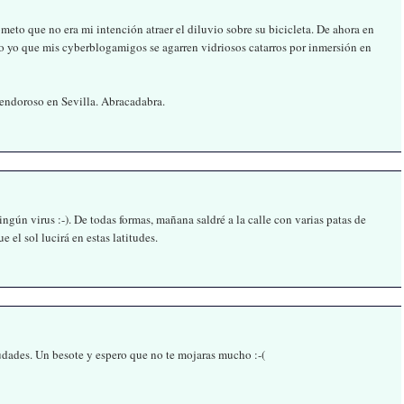
eto que no era mi intención atraer el diluvio sobre su bicicleta. De ahora en
o yo que mis cyberblogamigos se agarren vidriosos catarros por inmersión en
lendoroso en Sevilla. Abracadabra.
ún virus :-). De todas formas, mañana saldré a la calle con varias patas de
 el sol lucirá en estas latitudes.
udades. Un besote y espero que no te mojaras mucho :-(