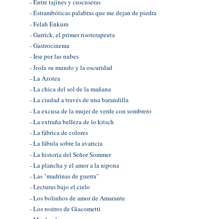
- Entre tajines y cuscuseras
- Estrambóticas palabras que me dejan de piedra
- Felah Enkum
- Garrick, el primer risoterapeuta
- Gastrocinema
- Irse por las nubes
- Josfa su mundo y la oscuridad
- La Azotea
- La chica del sol de la mañana
- La ciudad a través de una barandilla
- La excusa de la mujer de verde con sombrero
- La extraña belleza de lo kitsch
- La fábrica de colores
- La fábula sobre la avaricia
- La historia del Señor Sommer
- La plancha y el amor a la nipona
- Las "madrinas de guerra"
- Lecturas bajo el cielo
- Los bolinhos de amor de Amarante
- Los rostros de Giacometti