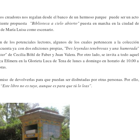
 los creadores nos regalan desde el banco de un hermoso parque puede ser un acto
ciente propuesta "
Biblioteca a cielo abierto"
puesta en marcha en la ciudad de
que de María Luisa como escenario.
n de los potenciales lectores, algunos de los cuales pertenecen a la colección
 cuenta ya con dos ediciones propias,
"Tres leyendas tenebrosas y una humorada
"
tar
" de Cecilia Böhl de Faber y Juan Valera. Por otro lado, se invita a todo aquel
eca Efímera en la Glorieta Luca de Tena de lunes a domingo en horario de 10.00 a
ras.
omiso de devolverlas para que puedan ser disfrutadas por otras personas. Por ello,
:
“Este libro no es tuyo, aunque es para que tú lo leas”.