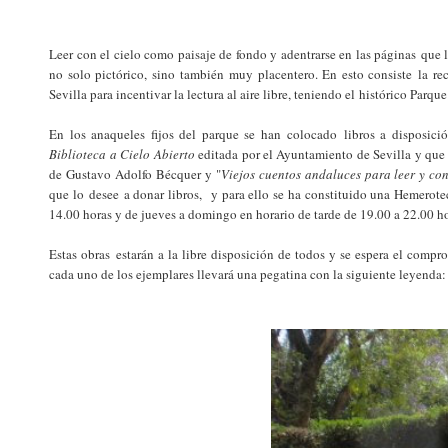
Leer con el cielo como paisaje de fondo y adentrarse en las páginas que
no solo pictórico, sino también muy placentero. En esto consiste la re
Sevilla para incentivar la lectura al aire libre, teniendo el histórico Par
En los anaqueles fijos del parque se han colocado libros a disposició
Biblioteca a Cielo Abierto
editada por el Ayuntamiento de Sevilla y que
de Gustavo Adolfo Bécquer y "
Viejos cuentos andaluces para leer y con
que lo desee a donar libros, y para ello se ha constituido una Hemerot
14.00 horas y de jueves a domingo en horario de tarde de 19.00 a 22.00 ho
Estas obras estarán a la libre disposición de todos y se espera el compr
cada uno de los ejemplares llevará una pegatina con la siguiente leyenda