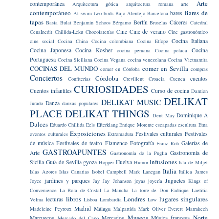
Arte
contemporánea
Arquitectura gótica
arquitectura romana
arte
contemporáneo
Bares de
bares
At swim two birds
Bajo Alentejo
Barcelona
tapas
Berlín
Cáceres
Basia Bulat
Benjamin Schoos
Bérgamo
Bruselas
Catedral
Cine
Cine de verano
CenaInedit
Chillida-Leku
Chocolaterías
Cine gastronómico
Cocina Italiana
cine social
Cocina China
Cocina colombiana
Cocina Etíope
Cocina Japonesa
Cocina Kosher
Cocina
cocina peruana
Cocina polaca
Portuguesa
Cocina Siciliana
Cocina Vegana
cocina venezolana
Cocina Vietnamita
COCINAS DEL MUNDO
comer en Sevilla
comer en Córdoba
compras
Conciertos
Córdoba
cuentos
Confiterías
Crevillent
Croacia
Cuenca
CURIOSIDADES
Cuentos infantiles
Curso de cocina
Damien
DELIKAT
DELIKAT MUSIC
Danza
Jurado
danzas populares
PLACE
DELIKAT THINGS
Dominique A
Dent May
Dulces
Eduardo Chillida
Eels
Efterklang
Enrique Morente
escapadas
escultura
Etna
Exposiciones
Festivales culturales
Festivales
eventos culturales
Extremadura
de música
Festivales de teatro
Flamenco
Fotografía
Galerías de
Franz Roh
GASTROAPUNTES
Arte
Gastronomía de
Gastronomía de la Puglia
Infusiones
Sicilia
Guía de Sevilla
gyoza
Huelva
Hopper
Humor
Isla de Miljet
Italia
Islas Azores
Islas Canarias
Isobel Campbell Mark Lanegan
Itálica
James
jardines y parques
Juguetes
Joyce
Jay Jay Johanson
joyas
joyería
Kings of
Convenience
La Bola de Cristal
La Mancha
La torre de Don Fadrique
Laetitia
libros
Londres
lugares singulares
lecturas
Velma
Lisboa
Lombardía
Low
Madrid
Málaga
Madeleine Peyroux
Malpartida
Mark Oliver Everett
Marrakech
Museos
Norte
Marruecos
Mercados
Música francesa
Mercado del Capo