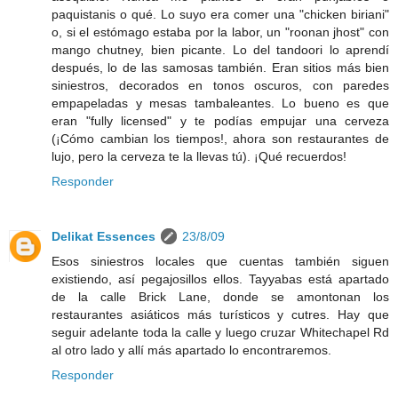
paquistanis o qué. Lo suyo era comer una "chicken biriani"
o, si el estómago estaba por la labor, un "roonan jhost" con
mango chutney, bien picante. Lo del tandoori lo aprendí
después, lo de las samosas también. Eran sitios más bien
siniestros, decorados en tonos oscuros, con paredes
empapeladas y mesas tambaleantes. Lo bueno es que
eran "fully licensed" y te podías empujar una cerveza
(¡Cómo cambian los tiempos!, ahora son restaurantes de
lujo, pero la cerveza te la llevas tú). ¡Qué recuerdos!
Responder
Delikat Essences
23/8/09
Esos siniestros locales que cuentas también siguen
existiendo, así pegajosillos ellos. Tayyabas está apartado
de la calle Brick Lane, donde se amontonan los
restaurantes asiáticos más turísticos y cutres. Hay que
seguir adelante toda la calle y luego cruzar Whitechapel Rd
al otro lado y allí más apartado lo encontraremos.
Responder