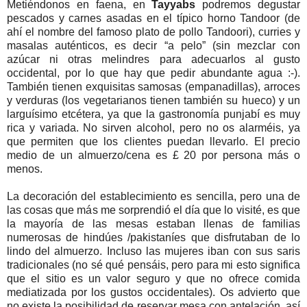
Metiéndonos en faena, en
Tayyabs
podremos degustar
pescados y carnes asadas en el típico horno Tandoor (de
ahí el nombre del famoso plato de pollo Tandoori), curries y
masalas auténticos, es decir “a pelo” (sin mezclar con
azúcar ni otras melindres para adecuarlos al gusto
occidental, por lo que hay que pedir abundante agua :-).
También tienen exquisitas samosas (empanadillas), arroces
y verduras (los vegetarianos tienen también su hueco) y un
larguísimo etcétera, ya que la gastronomía punjabí es muy
rica y variada. No sirven alcohol, pero no os alarméis, ya
que permiten que los clientes puedan llevarlo. El precio
medio de un almuerzo/cena es £ 20 por persona más o
menos.
La decoración del establecimiento es sencilla, pero una de
las cosas que más me sorprendió el día que lo visité, es que
la mayoría de las mesas estaban llenas de familias
numerosas de hindúes /pakistaníes que disfrutaban de lo
lindo del almuerzo. Incluso las mujeres iban con sus saris
tradicionales (no sé qué pensáis, pero para mi esto significa
que el sitio es un valor seguro y que no ofrece comida
mediatizada por los gustos occidentales). Os advierto que
no existe la posibilidad de reservar mesa con antelación, así