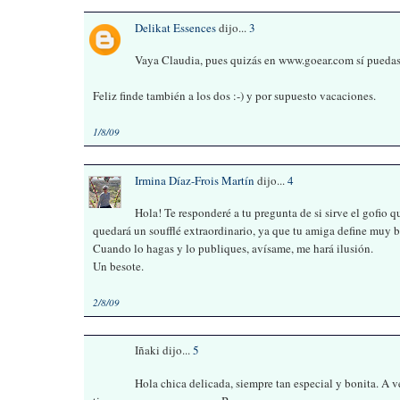
Delikat Essences
dijo...
3
Vaya Claudia, pues quizás en www.goear.com sí puedas 
Feliz finde también a los dos :-) y por supuesto vacaciones.
1/8/09
Irmina Díaz-Frois Martín
dijo...
4
Hola! Te responderé a tu pregunta de si sirve el gofio q
quedará un soufflé extraordinario, ya que tu amiga define muy b
Cuando lo hagas y lo publiques, avísame, me hará ilusión.
Un besote.
2/8/09
Iñaki dijo...
5
Hola chica delicada, siempre tan especial y bonita. A v