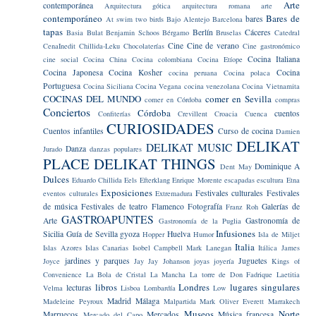
Arte
contemporánea
Arquitectura gótica
arquitectura romana
arte
contemporáneo
Bares de
bares
At swim two birds
Bajo Alentejo
Barcelona
tapas
Berlín
Cáceres
Basia Bulat
Benjamin Schoos
Bérgamo
Bruselas
Catedral
Cine
Cine de verano
CenaInedit
Chillida-Leku
Chocolaterías
Cine gastronómico
Cocina Italiana
cine social
Cocina China
Cocina colombiana
Cocina Etíope
Cocina Japonesa
Cocina Kosher
Cocina
cocina peruana
Cocina polaca
Portuguesa
Cocina Siciliana
Cocina Vegana
cocina venezolana
Cocina Vietnamita
COCINAS DEL MUNDO
comer en Sevilla
comer en Córdoba
compras
Conciertos
Córdoba
cuentos
Confiterías
Crevillent
Croacia
Cuenca
CURIOSIDADES
Cuentos infantiles
Curso de cocina
Damien
DELIKAT
DELIKAT MUSIC
Danza
Jurado
danzas populares
PLACE
DELIKAT THINGS
Dominique A
Dent May
Dulces
Eduardo Chillida
Eels
Efterklang
Enrique Morente
escapadas
escultura
Etna
Exposiciones
Festivales culturales
Festivales
eventos culturales
Extremadura
de música
Festivales de teatro
Flamenco
Fotografía
Galerías de
Franz Roh
GASTROAPUNTES
Arte
Gastronomía de
Gastronomía de la Puglia
Infusiones
Sicilia
Guía de Sevilla
gyoza
Huelva
Hopper
Humor
Isla de Miljet
Italia
Islas Azores
Islas Canarias
Isobel Campbell Mark Lanegan
Itálica
James
jardines y parques
Juguetes
Joyce
Jay Jay Johanson
joyas
joyería
Kings of
Convenience
La Bola de Cristal
La Mancha
La torre de Don Fadrique
Laetitia
libros
Londres
lugares singulares
lecturas
Velma
Lisboa
Lombardía
Low
Madrid
Málaga
Madeleine Peyroux
Malpartida
Mark Oliver Everett
Marrakech
Museos
Norte
Marruecos
Mercados
Música francesa
Mercado del Capo