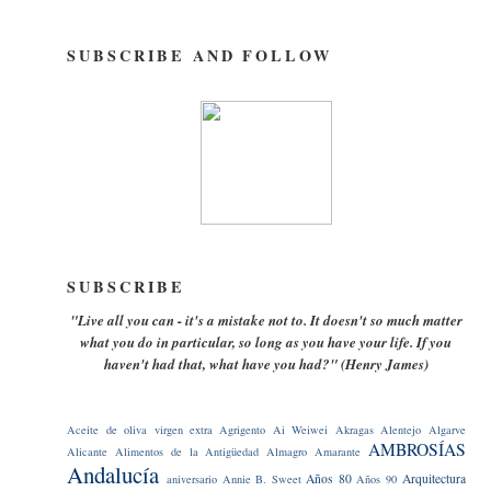
SUBSCRIBE AND FOLLOW
SUBSCRIBE
"Live all you can - it's a mistake not to. It doesn't so much matter
what you do in particular, so long as you have your life. If you
haven't had that, what have you had?" (Henry James)
Aceite de oliva virgen extra
Agrigento
Ai Weiwei
Akragas
Alentejo
Algarve
AMBROSÍAS
Alicante
Alimentos de la Antigüedad
Almagro
Amarante
Andalucía
Años 80
Arquitectura
aniversario
Annie B. Sweet
Años 90