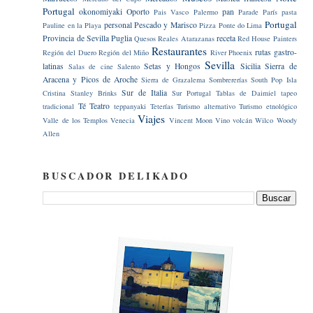
Portugal
okonomiyaki
Oporto
pan
Pais Vasco
Palermo
Parade
París
pasta
Portugal
personal
Pescado y Marisco
Pauline en la Playa
Pizza
Ponte do Lima
Provincia de Sevilla
Puglia
receta
Quesos
Reales Atarazanas
Red House Painters
Restaurantes
rutas gastro-
Región del Duero
Región del Miño
River Phoenix
Sevilla
latinas
Setas y Hongos
Sicilia
Sierra de
Salas de cine
Salento
Aracena y Picos de Aroche
Sierra de Grazalema
Sombrererías
South Pop Isla
Sur de Italia
Cristina
Stanley Brinks
Sur Portugal
Tablas de Daimiel
tapeo
Té
Teatro
tradicional
teppanyaki
Teterías
Turismo alternativo
Turismo etnológico
Viajes
Valle de los Templos
Venecia
Vincent Moon
Vino
volcán
Wilco
Woody
Allen
BUSCADOR DELIKADO