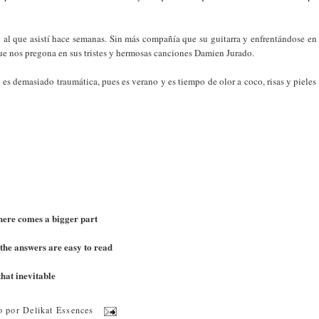
to al que asistí hace semanas. Sin más compañía que su guitarra y enfrentándose en
que nos pregona en sus tristes y hermosas canciones Damien Jurado.
 es demasiado traumática, pues es verano y es tiempo de olor a coco, risas y pieles
here comes a bigger part
 the answers are easy to read
that inevitable
o por
Delikat Essences