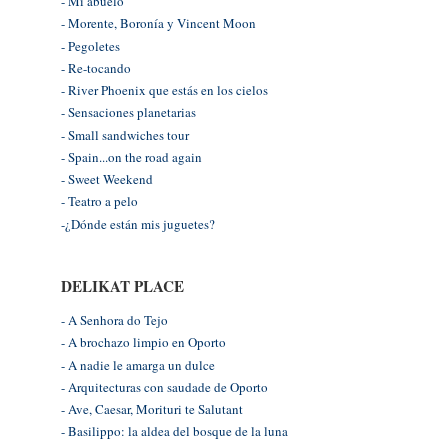
- Mi abuelo
- Morente, Boronía y Vincent Moon
- Pegoletes
- Re-tocando
- River Phoenix que estás en los cielos
- Sensaciones planetarias
- Small sandwiches tour
- Spain...on the road again
- Sweet Weekend
- Teatro a pelo
-¿Dónde están mis juguetes?
DELIKAT PLACE
- A Senhora do Tejo
- A brochazo limpio en Oporto
- A nadie le amarga un dulce
- Arquitecturas con saudade de Oporto
- Ave, Caesar, Morituri te Salutant
- Basilippo: la aldea del bosque de la luna