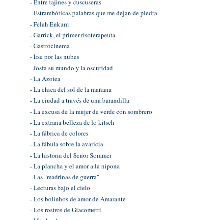
- Entre tajines y cuscuseras
- Estrambóticas palabras que me dejan de piedra
- Felah Enkum
- Garrick, el primer risoterapeuta
- Gastrocinema
- Irse por las nubes
- Josfa su mundo y la oscuridad
- La Azotea
- La chica del sol de la mañana
- La ciudad a través de una barandilla
- La excusa de la mujer de verde con sombrero
- La extraña belleza de lo kitsch
- La fábrica de colores
- La fábula sobre la avaricia
- La historia del Señor Sommer
- La plancha y el amor a la nipona
- Las "madrinas de guerra"
- Lecturas bajo el cielo
- Los bolinhos de amor de Amarante
- Los rostros de Giacometti