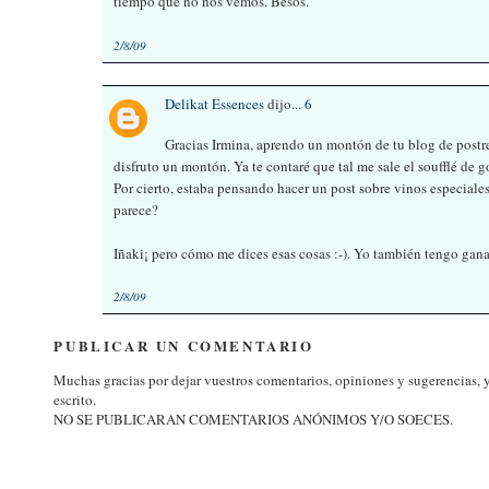
tiempo que no nos vemos. Besos.
2/8/09
Delikat Essences
dijo...
6
Gracias Irmina, aprendo un montón de tu blog de postre
disfruto un montón. Ya te contaré que tal me sale el soufflé de 
Por cierto, estaba pensando hacer un post sobre vinos especiale
parece?
Iñaki¡ pero cómo me dices esas cosas :-). Yo también tengo ganas
2/8/09
PUBLICAR UN COMENTARIO
Muchas gracias por dejar vuestros comentarios, opiniones y sugerencias, y d
escrito.
NO SE PUBLICARAN COMENTARIOS ANÓNIMOS Y/O SOECES.