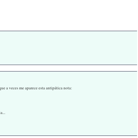
ue a veces me aparece esta antipática nota:
a...